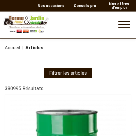
Nos offres
Nos occasions
Conseils pro
d'emploi
0
Accueil
Articles
Filtrer les articles
380995
Résultats