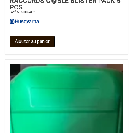
RACCORDS C�BLE BLISTER PACK 5
PCS
Ref.
536085402
Ajouter au panier