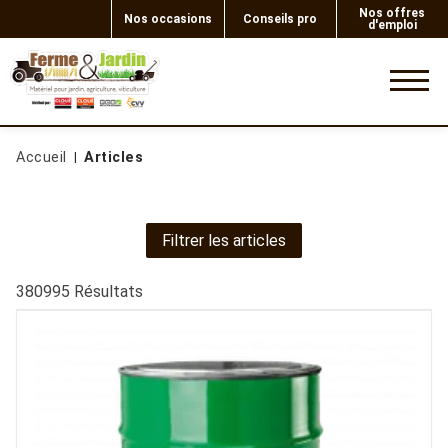
Nos offres
Nos occasions
Conseils pro
d'emploi
0
Accueil
Articles
Filtrer les articles
380995
Résultats