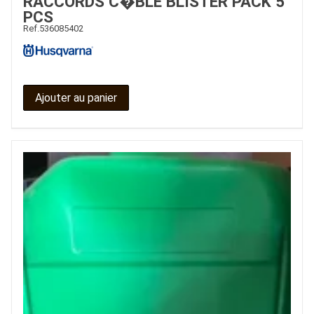
RACCORDS C�BLE BLISTER PACK 5
PCS
Ref.
536085402
Ajouter au panier