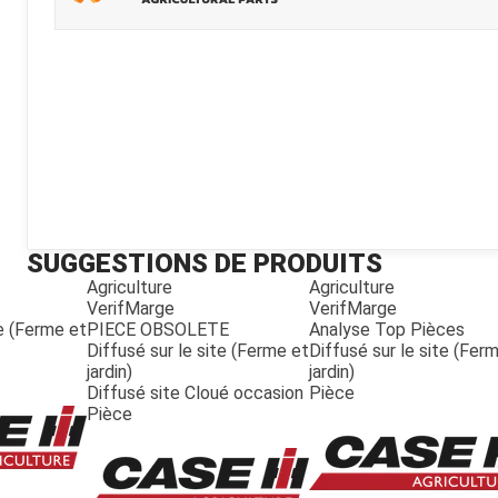
Kubota
Broyeur thermique
Broyeur électrique
SUGGESTIONS DE PRODUITS
Agriculture
Agriculture
VerifMarge
VerifMarge
te (Ferme et
PIECE OBSOLETE
Analyse Top Pièces
Diffusé sur le site (Ferme et
Diffusé sur le site (Fer
jardin)
jardin)
Diffusé site Cloué occasion
Pièce
Pièce