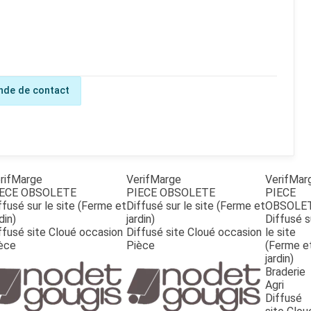
de de contact
rifMarge
VerifMarge
VerifMar
ECE OBSOLETE
PIECE OBSOLETE
PIECE
ffusé sur le site (Ferme et
Diffusé sur le site (Ferme et
OBSOLE
din)
jardin)
Diffusé s
ffusé site Cloué occasion
Diffusé site Cloué occasion
le site
èce
Pièce
(Ferme e
jardin)
Braderie
Agri
Diffusé