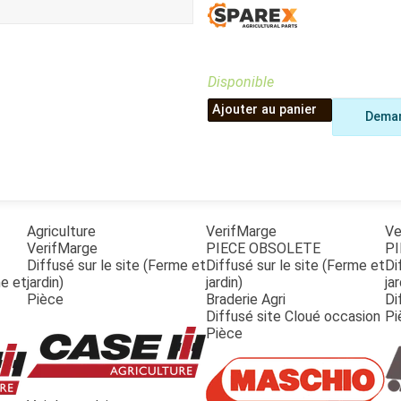
Benne
Sécateur
Plateau
Perche sécateur
Remorque bagagere
Tronçonneuse
Bineuse
Disponible
Accessoires
Ajouter au panier
Deman
Agriculture
VerifMarge
Ve
VerifMarge
PIECE OBSOLETE
PI
Diffusé sur le site (Ferme et
Diffusé sur le site (Ferme et
Di
me et
jardin)
jardin)
jar
Pièce
Braderie Agri
Di
Diffusé site Cloué occasion
Pi
Pièce