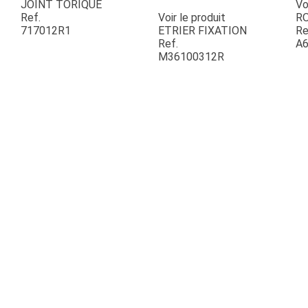
JOINT TORIQUE
Vo
Ref.
Voir le produit
R
717012R1
ETRIER FIXATION
Re
ESPACES VERTS
Ref.
A6
M36100312R
QUAD SSV UTV
PIECES DETACHEES
CONTACT