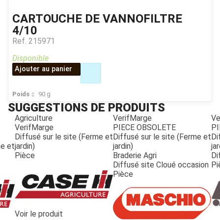
CARTOUCHE DE VANNOFILTRE
4/10
Ref.
215971
Disponible
Ajouter au panier
Poids
90
g
SUGGESTIONS DE PRODUITS
Agriculture
VerifMarge
Ve
VerifMarge
PIECE OBSOLETE
PI
Diffusé sur le site (Ferme et
Diffusé sur le site (Ferme et
Di
me et
jardin)
jardin)
jar
Pièce
Braderie Agri
Di
Diffusé site Cloué occasion
Pi
Pièce
JOUET
Voir le produit