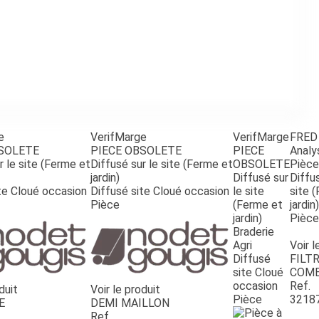
e
VerifMarge
VerifMarge
FRED
BSOLETE
PIECE OBSOLETE
PIECE
Analy
r le site (Ferme et
Diffusé sur le site (Ferme et
OBSOLETE
Pièce
jardin)
Diffusé sur
Diffus
te Cloué occasion
Diffusé site Cloué occasion
le site
site 
Pièce
(Ferme et
jardin)
jardin)
Pièce
Braderie
Agri
Voir l
Diffusé
FILTR
site Cloué
COMB
occasion
Ref.
duit
Voir le produit
Pièce
3218
E
DEMI MAILLON
Ref.