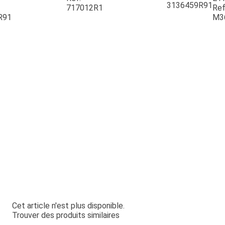
3136459R91
717012R1
Ref
R91
M3
Cet article n'est plus disponible.
Trouver des produits similaires