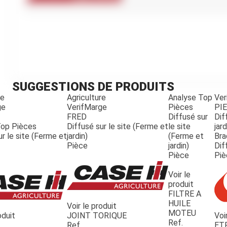
Kubota
Broyeur thermique
Broyeur électrique
SUGGESTIONS DE PRODUITS
re
Agriculture
Analyse Top
Ver
ge
VerifMarge
Pièces
PI
FRED
Diffusé sur
Dif
Top Pièces
Diffusé sur le site (Ferme et
le site
jard
ur le site (Ferme et
jardin)
(Ferme et
Bra
Pièce
jardin)
Dif
Pièce
Piè
Voir le
produit
FILTRE A
HUILE
Voir le produit
MOTEU
oduit
JOINT TORIQUE
Voi
Ref.
Ref.
ET