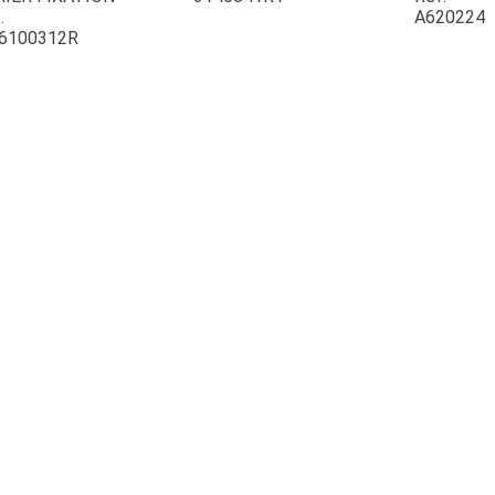
.
A620224
6100312R