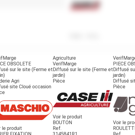
Benne
Sécateur
Plateau
Perche sécateur
Remorque bagagere
Tronçonneuse
Bineuse
Accessoires
Poids
5 000
g
ifMarge
Agriculture
VerifMarg
ECE OBSOLETE
VerifMarge
PIECE O
fusé sur le site (Ferme et
Diffusé sur le site (Ferme et
Diffusé su
in)
jardin)
jardin)
derie Agri
Pièce
Diffusé si
fusé site Cloué occasion
Pièce
ce
Voir le produit
BOUTON
Voir le pro
r le produit
Ref.
ROULETT
RIER FIXATION
3145841R1
Ref.