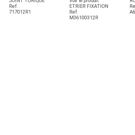
JOINT TORIQUE
Voir le produit
R
Ref.
ETRIER FIXATION
Re
717012R1
Ref.
A6
ESPACES VERTS
M36100312R
QUAD SSV UTV
PIECES DETACHEES
CONTACT