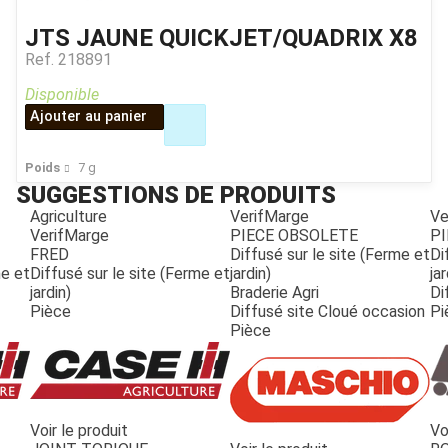
JTS JAUNE QUICKJET/QUADRIX X8
Ref.
218891
Disponible
Ajouter au panier
Poids
7
g
SUGGESTIONS DE PRODUITS
Agriculture
VerifMarge
Ve
VerifMarge
PIECE OBSOLETE
PI
FRED
Diffusé sur le site (Ferme et
Di
me et
Diffusé sur le site (Ferme et
jardin)
jar
jardin)
Braderie Agri
Di
Pièce
Diffusé site Cloué occasion
Pi
Pièce
Voir le produit
Vo
JOUET