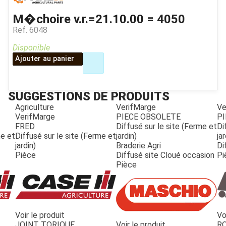
M�choire v.r.=21.10.00 = 4050
Ref.
6048
Disponible
Ajouter au panier
SUGGESTIONS DE PRODUITS
Agriculture
VerifMarge
Ve
VerifMarge
PIECE OBSOLETE
PI
FRED
Diffusé sur le site (Ferme et
Di
me et
Diffusé sur le site (Ferme et
jardin)
jar
jardin)
Braderie Agri
Di
Pièce
Diffusé site Cloué occasion
Pi
Pièce
Voir le produit
Vo
JOUET
JOINT TORIQUE
Voir le produit
R