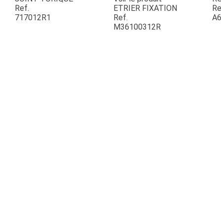
Ref.
ETRIER FIXATION
Re
717012R1
Ref.
A6
ESPACES VERTS
M36100312R
QUAD SSV UTV
PIECES DETACHEES
CONTACT