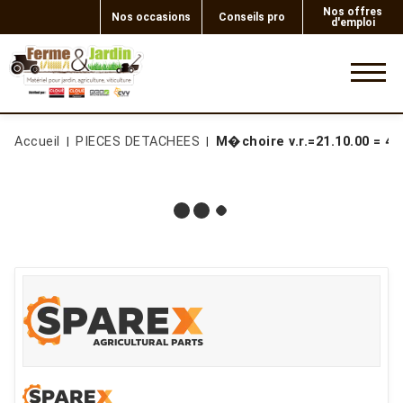
Nos offres
Nos occasions
Conseils pro
d'emploi
0
Accueil
PIECES DETACHEES
M�choire v.r.=21.10.00 = 40