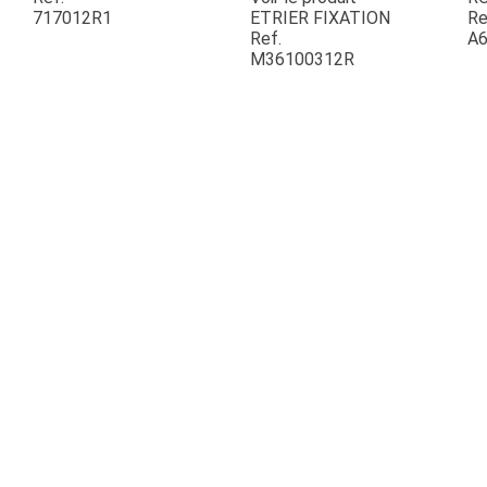
717012R1
ETRIER FIXATION
Re
Ref.
A6
ESPACES VERTS
M36100312R
QUAD SSV UTV
PIECES DETACHEES
CONTACT