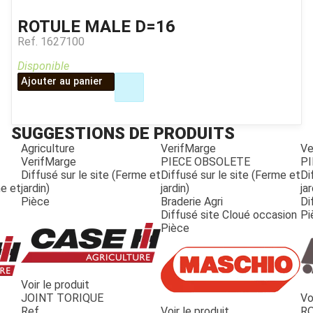
ROTULE MALE D=16
Ref.
1627100
Disponible
Ajouter au panier
SUGGESTIONS DE PRODUITS
Agriculture
VerifMarge
Ve
VerifMarge
PIECE OBSOLETE
PI
Diffusé sur le site (Ferme et
Diffusé sur le site (Ferme et
Di
me et
jardin)
jardin)
jar
Pièce
Braderie Agri
Di
Diffusé site Cloué occasion
Pi
Pièce
Voir le produit
JOINT TORIQUE
Vo
JOUET
Ref.
Voir le produit
R