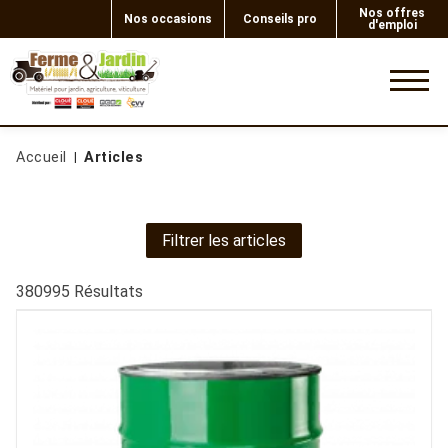
Nos offres
Nos occasions
Conseils pro
d'emploi
0
Accueil
Articles
Filtrer les articles
380995
Résultats