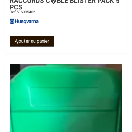
RACCORDS C�BLE BLISTER PACK 5
PCS
Ref.
536085402
Ajouter au panier