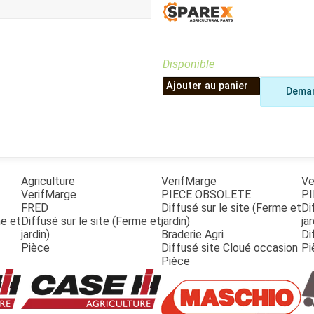
Benne
Sécateur
Plateau
Perche sécateur
Remorque bagagere
Tronçonneuse
Bineuse
Disponible
Accessoires
Ajouter au panier
Deman
Agriculture
VerifMarge
Ve
VerifMarge
PIECE OBSOLETE
PI
FRED
Diffusé sur le site (Ferme et
Di
me et
Diffusé sur le site (Ferme et
jardin)
jar
jardin)
Braderie Agri
Di
Pièce
Diffusé site Cloué occasion
Pi
Pièce