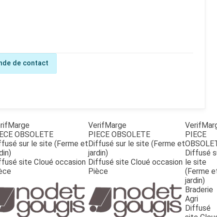
de de contact
rifMarge
VerifMarge
VerifMar
ECE OBSOLETE
PIECE OBSOLETE
PIECE
ffusé sur le site (Ferme et
Diffusé sur le site (Ferme et
OBSOLE
din)
jardin)
Diffusé s
ffusé site Cloué occasion
Diffusé site Cloué occasion
le site
èce
Pièce
(Ferme e
jardin)
Braderie
Agri
Diffusé