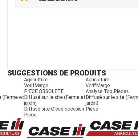
Kubota
Broyeur thermique
Broyeur électrique
SUGGESTIONS DE PRODUITS
Agriculture
Agriculture
VerifMarge
VerifMarge
PIECE OBSOLETE
Analyse Top Pièces
te (Ferme et
Diffusé sur le site (Ferme et
Diffusé sur le site (Fer
jardin)
jardin)
Diffusé site Cloué occasion
Pièce
Pièce