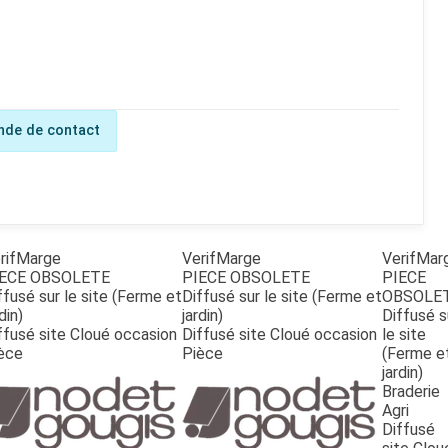
de de contact
rifMarge
VerifMarge
VerifMar
ECE OBSOLETE
PIECE OBSOLETE
PIECE
ffusé sur le site (Ferme et
Diffusé sur le site (Ferme et
OBSOLE
din)
jardin)
Diffusé s
ffusé site Cloué occasion
Diffusé site Cloué occasion
le site
èce
Pièce
(Ferme e
jardin)
Braderie
Agri
Diffusé