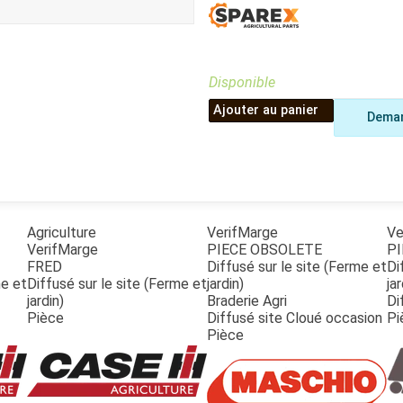
Benne
Sécateur
Plateau
Perche sécateur
Remorque bagagere
Tronçonneuse
Bineuse
Disponible
Accessoires
Ajouter au panier
Deman
Agriculture
VerifMarge
Ve
VerifMarge
PIECE OBSOLETE
PI
FRED
Diffusé sur le site (Ferme et
Di
me et
Diffusé sur le site (Ferme et
jardin)
jar
jardin)
Braderie Agri
Di
Pièce
Diffusé site Cloué occasion
Pi
Pièce