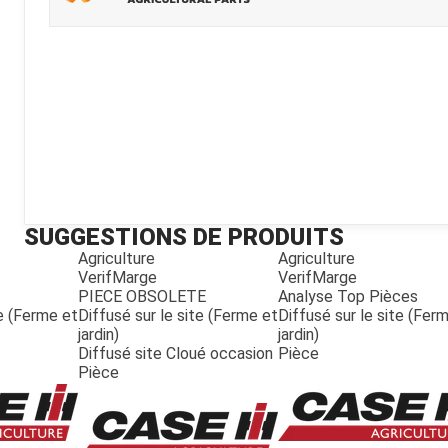
Kubota
Broyeur thermique
Broyeur électrique
SUGGESTIONS DE PRODUITS
Agriculture
Agriculture
VerifMarge
VerifMarge
PIECE OBSOLETE
Analyse Top Pièces
te (Ferme et
Diffusé sur le site (Ferme et
Diffusé sur le site (Fer
jardin)
jardin)
Diffusé site Cloué occasion
Pièce
Pièce