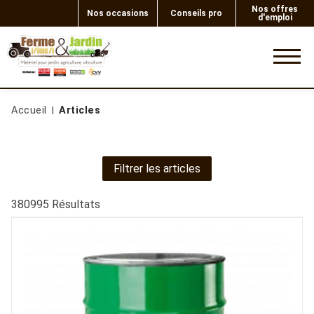
Nos offres
Nos occasions
Conseils pro
d'emploi
0
Accueil
Articles
Filtrer les articles
380995
Résultats