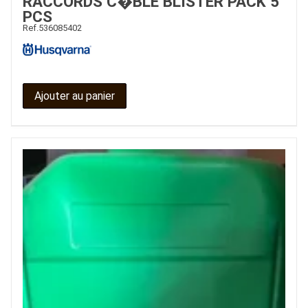
RACCORDS C�BLE BLISTER PACK 5
PCS
Ref.
536085402
Ajouter au panier