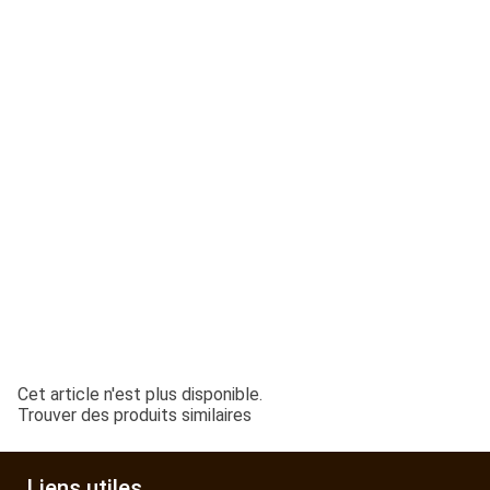
ESPACES VERTS
QUAD SSV UTV
PIECES DETACHEES
CONTACT
Cet article n'est plus disponible.
Trouver des produits similaires
Liens utiles