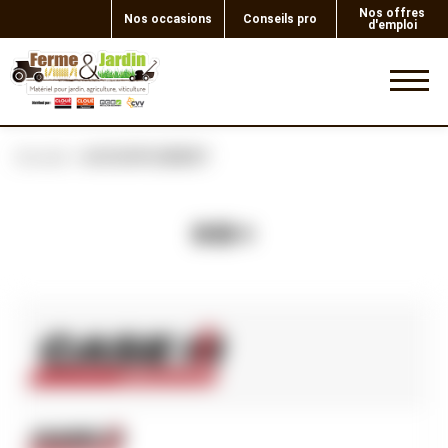
Nos offres
Nos occasions
Conseils pro
d'emploi
0
Accueil
ACCOUPLEMENT