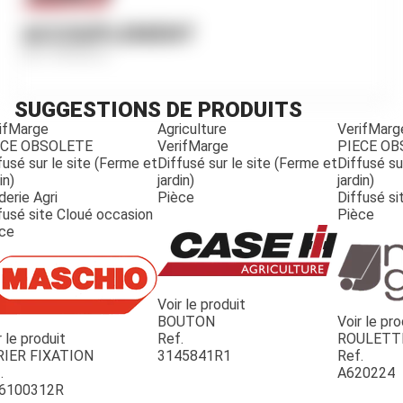
ACCOUPLEMENT
Ref.
89452C2
SUGGESTIONS DE PRODUITS
ifMarge
Agriculture
VerifMarg
ECE OBSOLETE
VerifMarge
PIECE O
fusé sur le site (Ferme et
Diffusé sur le site (Ferme et
Diffusé su
in)
jardin)
jardin)
derie Agri
Pièce
Diffusé si
fusé site Cloué occasion
Pièce
ce
Voir le produit
BOUTON
Voir le pro
r le produit
Ref.
ROULETT
JOUET
RIER FIXATION
3145841R1
Ref.
.
A620224
6100312R