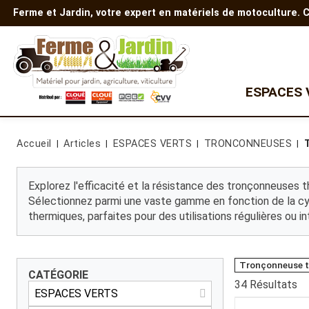
Ferme et Jardin, votre expert en matériels de motoculture.
ESPACES 
Quad
TONDEUSES
AUTRES EQUIPEMENTS
Accueil
Articles
ESPACES VERTS
TRONCONNEUSES
Tondeuse à gazon
Gamme Polaris
Motobineuses
Tondeuse autoportée
Motoculteurs
Gamme enfants
Tondeuse
Découpeuses
Explorez l'efficacité et la résistance des tronçonneuses 
débroussailleuse
Nettoyeurs haute pression
Sélectionnez parmi une vaste gamme en fonction de la cyli
Robots tondeuses
Transporteur à chenilles
thermiques, parfaites pour des utilisations régulières ou in
Accessoires de tondeuse
Batterie et chargeur
Tondeuse Z
Tondeuse thermique
Tondeuse à batterie
Tronçonneuse 
CATÉGORIE
34
Résultats
MICRO TRACTEUR
BROYEURS DE BRANCHES