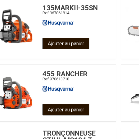
Benne
Sécateur
135MARKII-35SN
Plateau
Perche sécateur
Ref.
967861814
Remorque bagagere
Tronçonneuse
Bineuse
Accessoires
Ajouter au panier
455 RANCHER
Ref.
970613718
Ajouter au panier
TRONÇONNEUSE