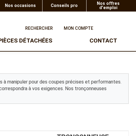
Nos offres
Nos occasions
Conseils pro
d'emploi
0
RECHERCHER
MON COMPTE
PIÈCES DÉTACHÉES
CONTACT
UTV
TAILLE-HAIE
SOUFFLEURS
Taille-haie à batterie
Ranger Polaris
Souffleur à batterie
Taille-haie thermique
Gamme enfants
Taille-haie à batterie sur
les à manipuler pour des coupes précises et performantes.
perche
ui correspondra à vos exigences. Nos tronçonneuses
Taille-haie éléctrique
OUTILS TROIS POINTS