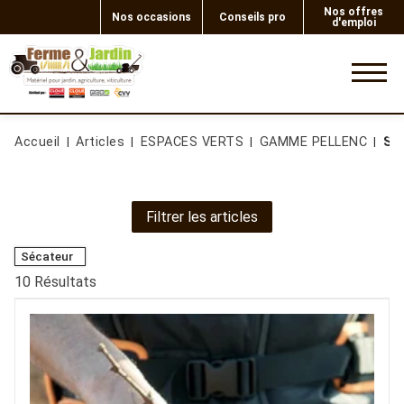
Nos offres
Nos occasions
Conseils pro
d'emploi
0
Accueil
Articles
ESPACES VERTS
GAMME PELLENC
Sé
Filtrer les articles
Sécateur
10
Résultats