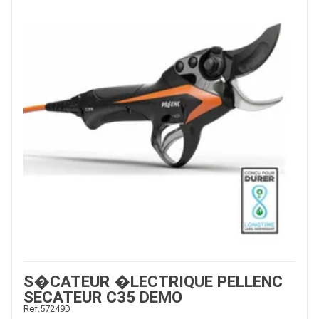
ESPACES VERTS
QUAD SSV UTV
PIECES DETACHEES
CONTACT
S�CATEUR �LECTRIQUE PELLENC
SECATEUR C35 DEMO
Ref.
57249D