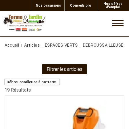
Nos offres
Nos occasions
Conseils pro
d'emploi
0
Accueil
Articles
ESPACES VERTS
DEBROUSSAILLEUSES
Filtrer les articles
Débroussailleuse à batterie
19
Résultats