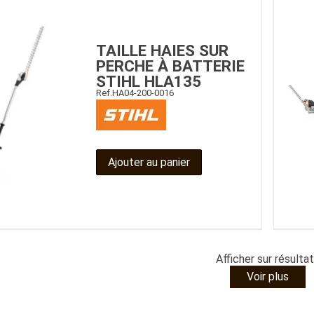
Benne
Sécateur
Plateau
Perche sécateur
Remorque bagagere
Tronçonneuse
TAILLE HAIES SUR
Bineuse
PERCHE À BATTERIE
Accessoires
STIHL HLA135
Ref.
HA04-200-0016
Ajouter au panier
Afficher
sur
résulta
Voir plus