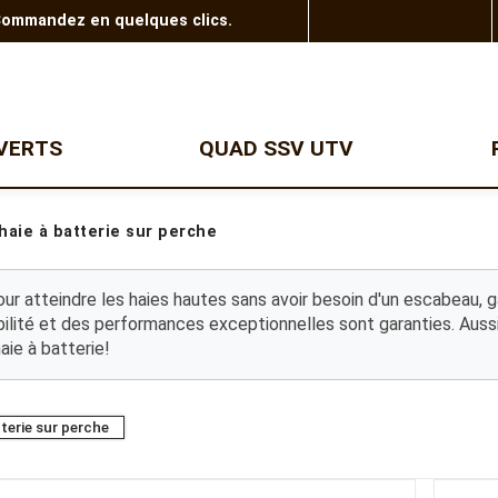
 Commandez en quelques clics.
VERTS
QUAD SSV UTV
SSV
DEBROUSSAILLEUSES
TRONCONNEUSES
-haie à batterie sur perche
Coupe bordure thermique
RZR Polaris
Tronçonneuse à batterie
Coupe bordure à batterie
Tronçonneuse thermique
Gamme enfants
Débroussailleuse à
Elagueuse à batterie
pour atteindre les haies hautes sans avoir besoin d'un escabeau, g
batterie
Elagueuse thermique
ilité et des performances exceptionnelles sont garanties. Aussi 
Débroussailleuse
Perche élagage
aie à batterie!
thermique
Scie de jardin
Débroussailleuse
Scie de jardin sur perche
professionnelle
Elagueuse sur perche
Débroussailleuse à dos
professionnelle
tterie sur perche
Tronçonneuse électrique
REMORQUES
GAMME PELLENC