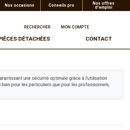
Nos offres
Nos occasions
Conseils pro
d'emploi
0
RECHERCHER
MON COMPTE
PIÈCES DÉTACHÉES
CONTACT
UTV
TAILLE-HAIE
SOUFFLEURS
Taille-haie à batterie
Ranger Polaris
Souffleur à batterie
Taille-haie thermique
Gamme enfants
Taille-haie à batterie sur
arantissant une sécurité optimale grâce à l'utilisation
perche
bien pour les particuliers que pour les professionnels,
Taille-haie éléctrique
OUTILS TROIS POINTS