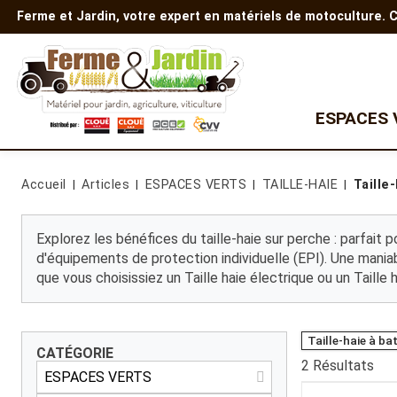
Ferme et Jardin, votre expert en matériels de motoculture.
ESPACES 
Quad
TONDEUSES
AUTRES EQUIPEMENTS
Accueil
Articles
ESPACES VERTS
TAILLE-HAIE
Taille
Tondeuse à gazon
Gamme Polaris
Motobineuses
Tondeuse autoportée
Motoculteurs
Gamme enfants
Tondeuse
Découpeuses
Explorez les bénéfices du taille-haie sur perche : parfait 
débroussailleuse
Nettoyeurs haute pression
d'équipements de protection individuelle (EPI). Une maniab
Robots tondeuses
Transporteur à chenilles
que vous choisissiez un Taille haie électrique ou un Taille h
Accessoires de tondeuse
Batterie et chargeur
Tondeuse Z
Tondeuse thermique
Tondeuse à batterie
Taille-haie à ba
CATÉGORIE
2
Résultats
MICRO TRACTEUR
BROYEURS DE BRANCHES