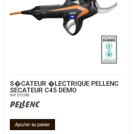
JOUET
ESPACES VERTS
QUAD SSV UTV
PIECES DETACHEES
CONTACT
S�CATEUR �LECTRIQUE PELLENC
SECATEUR C45 DEMO
Ref.
57259D
Ajouter au panier