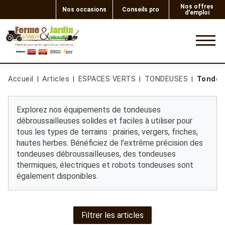
Nos offres
Nos occasions
Conseils pro
d'emploi
0
Accueil
Articles
ESPACES VERTS
TONDEUSES
Tondeu
Explorez nos équipements de tondeuses
débroussailleuses solides et faciles à utiliser pour
tous les types de terrains : prairies, vergers, friches,
hautes herbes. Bénéficiez de l'extrême précision des
tondeuses débroussailleuses, des tondeuses
thermiques, électriques et robots tondeuses sont
également disponibles.
Filtrer les articles