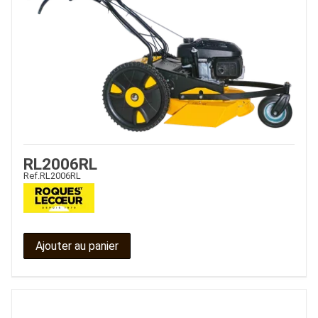
JOUET
ESPACES VERTS
RL2006RL
Ref.
RL2006RL
QUAD SSV UTV
PIECES DETACHEES
Ajouter au panier
CONTACT