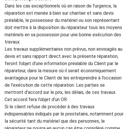
Dans les cas exceptionnels où en raison de l’urgen
ce, la
rép
aration est menée à bien sur chantier et sans devis
préalable, le pos
sesseur du matériel ou son représen
tant
doit mettre à la
dispositi
o
n du réparateur tou
s les m
oyens
matériels en sa poss
ession pour une bonne exécution des
travaux.
Les travaux supplémenta
ires non prév
us, non envisagés au
devis et sans rapport direct avec la présente ré
paration,
fero
n
t l’obj
et d’une information
pré
alable
d
u
C
lient par le
réparateur, dans la mesure où il s
erait économiquement
avanta
geux pour le
C
lient de les entreprendre à l
’occasion
de l’exécutio
n de cette réparation. Les parties se
mettront d’accord sur le prix,
les délais,
de
ces travaux.
Cet accord fera
l’
objet d’un
OR.
Si le client refuse de pro
céder à des travaux
indispe
nsables indiqués par le prestataire, notamme
nt pour
la sécurité ta
nt du matériel que des personnes, le
réparateur ne pourra en aucun ca
s être consid
é
r
é co
mme