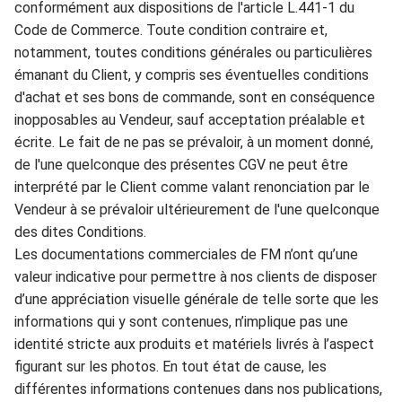
c
onformément aux dis
positions de l'articl
e L.441-1
d
u
Code de
C
ommerce.
Toute condition contraire et,
notamment, toutes conditions générales
ou particulières
émanant du
Client, y compris ses éventuelles conditions
d'achat et ses bons d
e commande, sont en co
nséquence
inopposab
les au Vendeur, sauf
acceptatio
n
préalable et
écrite
. Le fait de ne pas se prévaloir, à un moment donné,
de l'une quelco
nque des présentes CGV ne pe
u
t être
interprété par le Client comme valant renonciation par le
V
endeur à se prévaloir
ultérieurement de l
'une quelconque
des d
ites Condi
t
ions.
Les
documentat
ions commerciales
d
e FM
n’ont qu’une
valeur indicative
pour permettr
e à nos clients de disposer
d’une
a
ppréciation visuelle générale de telle sorte que les
informations
qui y sont contenues, n’implique pa
s une
identité stricte aux
prod
u
its et
matériels livrés à l’
aspect
fig
urant sur les photos. En tout
état de cause, les
d
ifférentes informations contenues d
ans nos pub
lications,