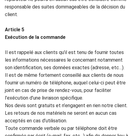
responsable des suites
domm
a
geables de la décision du
client.
Article
5
Exécution de la commande
Il est rappelé aux clients qu’il est tenu
de fournir toutes
les
informations nécessaires le concernant notamment
son identification,
ses données e
x
actes
(adresse, etc…).
Il est
de mê
m
e fortement conseillé aux clients de nous
f
ournir un numéro de téléph
one, auquel celui-ci peut être
joint en cas d
e prise de rendez-vous
, pour faciliter
l’exécution d’une livraison spécifique.
Nos devis s
ont gratuits
e
t n’e
ngagent en rien notre clie
nt.
L
es retours de nos matériels ne seront en au
cun cas
acceptés en cas d’
utilisation.
Toute commande verbale ou par t
éléphone doit être
con
firmée par écrit (e-mail, fax, etc…) afin de donner lieu à