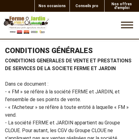
Nos offres
Nos occasions
Conseils pro
d'emploi
0
CONDITIONS GÉNÉRALES
CONDITIONS GENERALES DE VENTE ET PRESTATIONS
DE SERVICES
D
E LA SOCIETE FERME ET JARDIN
Dans ce document :
- «
FM
»
se réf
ère
à
la société FERME
et JARDIN, et
l
’
ensemble de ses points de vente.
- « l’Acheteur » se réfère à toute entité à laquelle «
FM
»
v
end.
-
La s
ociété FERME et JARDIN appartient au Groupe
CLOUE. Pour autant, les CGV du Groupe C
LOUE ne
s
’
app
lique
nt
pas aux ventes réalisées
par la société