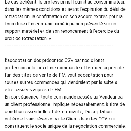
Le cas échéant, le professionnel fournit au consomma
teur,
dans les mêmes conditions et avant l’expiration du délai de
rétractation, la confirmatio
n de son accord exprès pour la
f
ourniture d’un contenu nu
mérique non présenté sur un
su
pport matériel et de son renoncement à l’exercice du
droit de rétractation.
»
--------------------------------------------------------------
L’acceptation des présentes
CGV par nos clients
profession
n
els
lors
d
’une commande effectuée auprès de
l’un
des
sites de
vente de FM
, vaut acceptat
ion pour
tou
tes au
tres comman
des qui viendraient par la suite à
être passées a
upr
ès de F
M.
En conséquence, toute commande passée
au Vend
eur
par
un client
professionnel
implique nécessairem
ent, à titre de
condition essentielle et déterminante, l'acceptation
entière et sans réserve par
le Client desdites CGV, qui
constituent le socle unique de la négo
ciation commerciale,