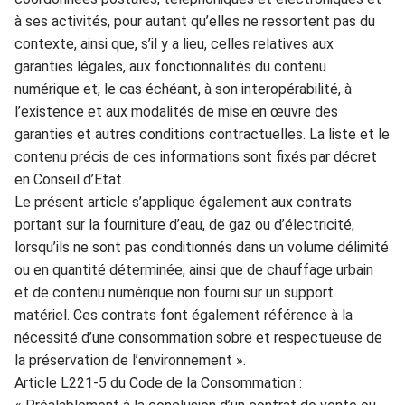
à ses activités,
pour autant qu’elles ne ressor
t
ent pas du
contexte, ains
i que, s’il y a lieu, celles r
elatives aux
garanties légales, aux fonctionnalités du contenu
numérique et
, le cas échéant, à son interopérabilité, à
l’existence et aux modalités de mise en œuvre des
garanties et autres conditions
c
ontractuelles. La liste e
t le
contenu précis de ces inf
ormations sont fixés par décret
en Conseil d’Etat.
Le présent article s’ap
plique également aux contrats
portant sur la fourniture d’eau, de gaz ou d’électricité,
lorsqu
’ils ne sont pas conditionnés d
a
ns un volume délimité
ou
en quantité déterminée, ainsi
que de chauffage urbain
et de contenu numérique non fourni sur un support
m
atériel. Ces contrats font également référence à la
nécessité d’une consommation sobre et resp
ectueuse de
la préservation de
l
’environnement ».
Articl
e L221-5 du Code de la
C
onsomm
ation :