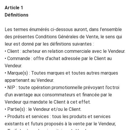
Article
1
Définitions
Les termes énumérés ci-dessous auront, dans l’ensemble
des présentes Conditions
Générales de Ve
nte, le sens qui
leur est donné par
les définitions suivantes :
•
Client
: acheteur en
rel
ation com
merciale avec le
Vendeur
.
•
Commande
: offr
e d’achat adres
sée par le
Client
au
Vendeur
.
•
Marque(s)
: Toutes marques et toutes au
tres marques
a
ppartenant au
Vende
ur
.
•
NIP
: toute opération promotionnelle prévoyant l’octr
oi
d’un avantage aux c
ons
ommateurs
et financée par le
Vendeur
qui mandate le
Client
à cet effet.
•
Partie(s)
: le
Vendeur
et/ou le
Client
.
•
Pr
oduits
et services
: tous les
produ
i
ts
et services
exista
nts et futurs propo
sés à la vente par le
Vendeur
,