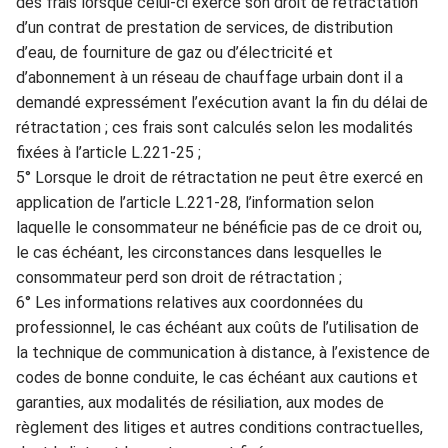
de
s frais lorsque celui-ci exerce
son droit de rétractation
d’un contrat de prestation de
services, de distribution
d’eau, de fourniture de gaz ou d’électricité et
d’abonnement à un réseau de chauffage urbain dont il a
demandé expressément l’exécution avant
la fin du délai de
rétractation
; ces frais sont calculés
selon les modalités
fixées à
l’article L.221-25 ;
5° Lorsque le droit de rétractation ne peut être exer
cé en
application de l’article L.221-28, l’information selon
laquelle le consommateur ne bénéf
icie pas de ce droit ou,
le cas
échéant, les circonstance
s dans lesquelles le
consommat
eur perd son droit de rétractation ;
6° Les informations relatives aux coo
rdonnées du
professionnel, le cas échéant aux coûts de l’utilisation de
la technique de commun
ication à distance, à l’existen
c
e de
codes de bonne condu
ite, le cas échéant aux cautio
ns et
garanties, aux modalités de résiliation, aux modes de
règlement des l
itiges et autres conditions contractuelles,