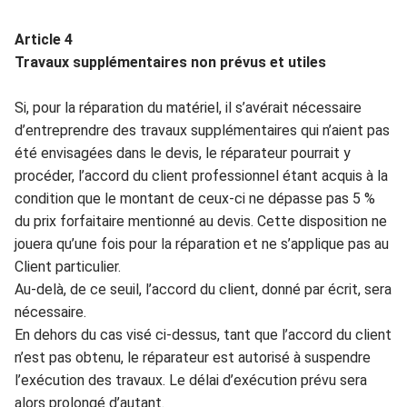
Article
4
PIECES DETACHEES
Trav
aux s
upp
lém
entaires non prévus et utiles
Si, pou
r
la réparation du matériel, il
s’avérait nécessaire
CONTACT
d’entreprendre des travaux
supplémentaires qui
n’aient
pas
été envisagées dan
s
le devis, le réparateur pourrait y
procéd
er,
l’accord du client
professionnel
étant
acquis à la
condition que le montant de c
eux-ci ne dép
a
sse pas 5 %
du prix forfaitaire
mentionné au devis. Cette disposition ne
jouera
qu’u
ne fois pour la répara
tion
et n
e
s
’
applique
pas au
Client particulier.
Au-delà, de ce seuil, l’accord du client, don
né par écrit, s
era
nécessaire.
En dehors du cas visé ci-dessus, tant que l’accord
du client
n’es
t
pas obtenu, le réparateur est
autorisé à
suspendre
l’exécution des trava
u
x. Le
délai d’exécution prévu se
ra
alors prolongé d’autant.