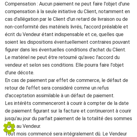
C
ompensatio
n
: Aucun paiement ne peut faire l'o
bjet d'une
compensation à la seule initiative du
Client, notamment en
cas d'allégation par le Client d'un retard de liv
raison ou de
non-confo
rmité des matériels livrés, l'accord préalable et
écri
t du Vendeur ét
ant indisp
e
nsable et ce, quelles que
soient le
s dispositions éventuellement contraires pouvant
figurer dans les éventuelles conditions d'achat du Client.
Le matériel
ne peut être retourné
qu'avec l'accord du
vendeur et selon ses conditions.
Elle pourra fai
re l'objet
d'une décote.
En cas de paiement pa
r effet de commerce,
le défaut de
retour de l'ef
fet sera considéré comme un refus
d'acceptation assimilable à un défaut
de paiement.
Les inté
rêts commenceront à courir à compter de
la date
de pai
ement figurant
sur la fact
ure et continueront à courir
jusqu’au jour du parfait paiement de la
totalité des s
ommes
dues au
Vendeur
.
Tout mois commencé sera intégralement dû. Le
Ven
deur