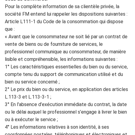
Pour la
complète information de sa clientèle privée, la
société FM entend lui
rappeler
les dispositions
suivant
es
:
Article L
111-1 du Code de la consommatio
n
qui dispose
que :
« Ava
nt que le consommateur ne soit
lié par un contrat de
vente de biens ou de fourniture de services, le
prof
essionnel communique au consommateur, de manière
lisible et compréhensible, les informations s
uivantes :
1° Les caractéristi
q
ues essentielles du bien
ou du service,
compte tenu du
support de communication utilisé et du
bien ou service concerné ;
2° Le pr
ix du bien ou du service, en application des articles
L.113-3 et L.113-3-1 ;
3° En l’absence
d’exécution immédiate du contra
t
, la date
ou le délai auq
uel le professionnel s’engage
à livrer le bien
ou à exécuter le service ;
4° Les informations relatives
à son identité, à ses
coordonnées postales, téléphoniques et électroniques et