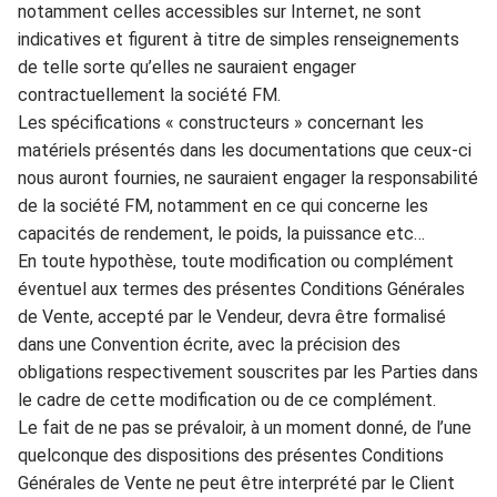
notamment celles accessibles sur Internet, ne sont
indic
atives et figurent à ti
tre de simples renseignements
d
e
telle sorte qu’elles ne sau
raient eng
ager
contractuellement l
a société FM.
Les spécificat
ions
«
constructeurs
»
concernant les
m
atériels pr
ésentés dans
les
documentations
que
ceux-ci
nous auront fourn
ies,
ne sauraient engag
er la responsabilité
d
e la soci
é
té FM
, notamment en ce q
ui concerne
les
capacités de rendement,
le poids, la puissan
ce etc…
En toute hypothèse, toute m
odification
ou complément
éventuel aux termes des présentes Conditions Générale
s
de Vente, accepté par le
Vendeur
, devra être formalisé
d
ans une Convention écrite, avec la
précision des
obligati
ons respectivement souscrit
es par les Parties dans
le cadre de
cette modi
fication ou de ce complément.
Le fait de ne pas se prévaloir, à un m
oment donné, de l’une
quel
conque des dispositions des pré
s
entes Conditions
Générales de Vente
ne peut être interprété par le
Client