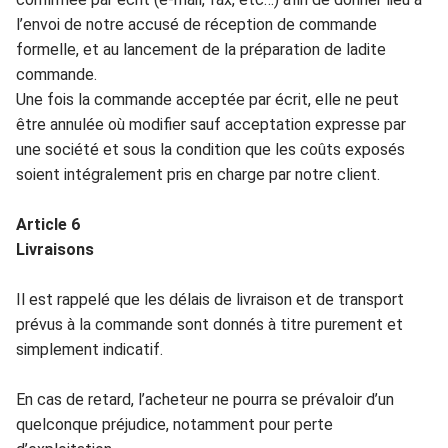
l’envoi de
notre accusé
de ré
ception de commande
formel
le, e
t
au lancement de la préparation de ladite
c
ommande.
Une fois la comm
ande acceptée par écrit, elle ne peut
être an
nulée où modifier sauf
acceptation expresse par
une société et sous la condition que les co
ûts exposés
s
o
ient
intégralement pris en char
ge pa
r
notre client.
Article
6
Livraisons
Il
est rappelé que les déla
is de livraison et de transport
prévus à la com
mande sont donnés à ti
tre purement et
simplement indicatif.
En cas de retard, l’acheteur n
e pourra se
p
révalo
ir d’un
quelconque préjudice, n
ot
amment pour perte