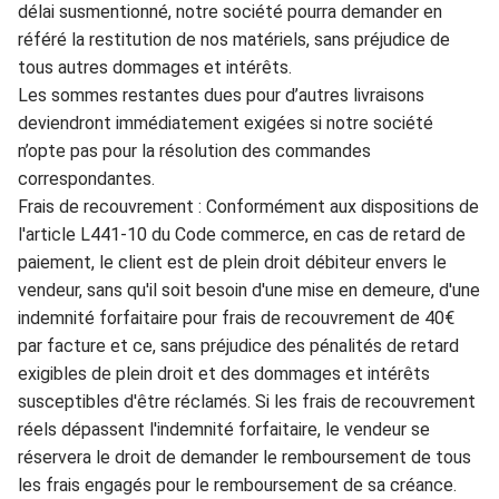
délai
susmentionné, notre société pourra demander en
référé la restitution d
e nos matériels, sans
préjudice de
tou
s au
tr
es dommages et intérêts.
Les s
o
mmes restantes
dues pour
d
’autres livraisons
deviendront immé
diatement exigées si notre société
n’opte pas po
ur la résolution des commandes
correspondantes.
Frais de recouvrement
:
Conformément aux dis
positions de
l'a
rtic
le
L441-10 du Code commerce, en c
a
s de retard de
paiement,
l
e client est de plein droit débiteu
r envers le
vendeur, sans qu'il soit besoin d'un
e mise en demeure, d'une
indemnité forfaitaire pour frais de recouvreme
nt de 40€
par facture
et ce, sans préjudic
e des pénalités de retard
exigible
s de plein droi
t et des d
o
mmages et intérêts
susceptibles d'ê
tre réclamés. Si les frais de recouvrement
réels
dépassent l'indemnité forfaitaire, le vendeur se
réservera le droit de
demander le rembourse
ment de tous
les frais engagés pour le remboursement d
e sa créance.