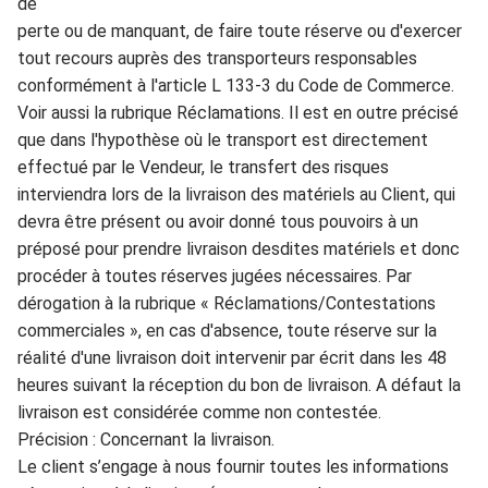
de
perte
ou de manquant, de faire toute réserve ou d'exercer
tout recours auprès d
es transporteurs responsables
conf
ormément à l'article L 133-3 du
C
o
d
e de
C
o
mmerce.
Voir aussi la rubriqu
e
Réclamations. Il est en outre précisé
que dans l'hypothè
se où le transport
est directement
effectué par le Vendeur, le transfer
t des risques
intervie
ndra lors de la livraison des maté
riels au Client, qui
devra être pr
é
sent
o
u
avoir donné tous pouvoirs à
un
préposé pour prendre livraison desdites matériels et do
nc
procéder à toute
s réserves jugées nécessaires. Par
dérogation à la r
ubrique « Réclamations
/Contestations
commerciales
»,
en
cas d'absence, toute réserve sur l
a
réal
i
t
é d'une livraison doit interv
en
ir par écrit dans les 48
heures suivant la réception du
bon de livraison. A
défaut la
livraison est considérée comme non contes
tée.
Précision : Conc
ernant la livraison.
Le client s
’engage à nous fournir toutes les i
n
forma
t
ions