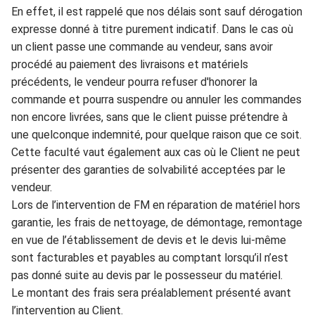
En effet, il est rappelé qu
e nos délais sont sauf dérogation
expresse d
onné
à titre purement indicatif
.
Dans le cas
où
u
n client passe une commande
au vendeur, sans avoir
procédé au paiement des livraison
s et m
a
tériels
précédents, le vendeur pourra refuser
d'honorer la
commande et p
ourra suspendre ou annuler les commandes
non
encore livrées, sans que le cl
i
ent puisse p
réten
dre à
une quelconque indemni
té, pour quelque raison que ce soit.
Cette faculté vaut
égalem
e
nt aux cas où le Client ne peut
présenter des
garanties de solvabilité a
cceptées par le
vendeur.
Lors de l’intervent
ion
de FM
en
répar
ation de maté
r
iel
hors
JOUET
garantie
, les frais
de nettoyage, de démontage, remontage
en vue de l’établ
isseme
n
t de devis et le devis lui-même
sont facturables et payables a
u comptant
lorsqu’il n’est
ESPACES VERTS
pas donné suite au devis par le possesseur d
u matériel.
Le
montant des f
rai
s
se
ra préalablement présenté
a
va
nt
l
’intervention
au C
lient.
QUAD SSV UTV