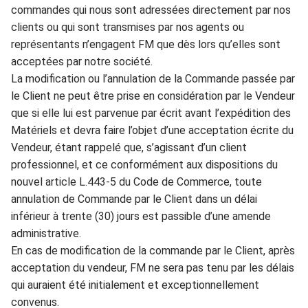
commandes qui nous sont adressées
directement par nos
clients
ou qui sont transmise
s par
n
os agents ou
représentants n’engagent
FM
que
dès lors qu’elles
sont
acceptées par
notre société.
La m
odificati
on ou
l
’annulation de
l
a Commande passée par
le
Client
ne peut être prise en co
nsid
ération par le
Vendeur
que si el
le lui est parvenue par écrit avant l’expédition des
Maté
riels
et devra faire l’objet d’une acceptation écrite du
Vendeur
,
étant rap
pelé que,
s
’agissant d
’un cli
en
t
prof
essionnel, et ce
confo
r
mément
aux dispositions du
nouvel article L.443-5 du Code de
C
ommerce, toute
annulation d
e Com
mande par le Client dans un dél
ai
inférieur à trente (30) jours est passible d’une amend
e
administrati
ve
.
En cas de modification de
l
a commande par le
C
l
ient,
après
acceptation du vendeur,
FM
ne sera pas tenu par les délais
qui auraie
nt été
initialement et exceptionnellement
convenus.