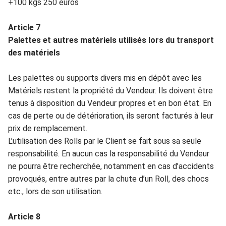
+100 kgs 250 euros
Article 7
Palettes et autres ma
t
ériels utilisés lors du transport
des
matérie
ls
Le
s palettes ou sup
ports divers m
i
s en dépôt avec les
Matériels
restent la propriété du
Vendeur
. Ils doivent être
tenus à disposition du
Vendeur
propres et en bon état. En
cas de perte
ou de détérioration,
ils
seront facturés à leur
prix de remplacemen
t.
L’u
tilisation des Ro
lls par le
Cl
i
e
nt se fait sous sa seule
responsabilité. En aucun cas la responsabilité du Vend
eur
ne pourra être recherchée, notamment en cas d’accidents
provoqués,
entre autres par la ch
ut
e d’un Roll, des chocs
etc., lors de son uti
lisati
on.
Article
8