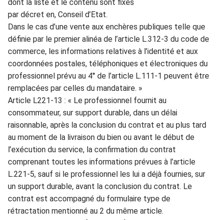
dont la liste et le contenu sont fixés
par décret
en, Conseil d’Etat.
Dans le ca
s
d’une vente aux enchères
publiques telle que
définie p
ar le premier alinéa de l’article L.312-3 du code de
commerce, les informat
ions relatives à l’identité et aux
coordonnées postales, téléphoniques et électroniques du
pro
fessionnel prévu au 4° de l’art
i
cle L.111-1 peuvent être
remplacées par celles du manda
taire. »
Article L221-13 : « Le professionnel fournit au
consommateur, sur
support durable, dans un délai
raisonnable, après la conclusion du contrat et au plus tard
au
moment de la livraison du bien
o
u avant le début de
l’exé
cution du service, la confirma
tion du contrat
comprenant toutes les informations prévues à l’article
L.22
1-5, sauf si le professionnel les lui a déjà fournies, sur
un support durable, avant la conclu
sion du contrat. Le
contrat est
accompagné du formulaire
type de
rétractation mentionné
au 2 du même article.