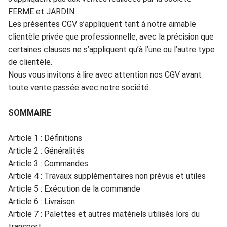
FERME
et JARDIN.
Les
présen
tes CGV s
’
appliquent t
ant à notr
e aimab
le
clientèle
privée que
professionn
ell
e,
avec la pr
é
cision que
certaines clauses ne s
’
appliquent qu
’
à l
’
une ou l
’
autre
type
de clientèl
e.
N
o
us
vous in
vitons à lire av
ec attention nos CGV
a
vant
toute v
ente pass
é
e ave
c notre socié
té.
SOMMAIRE
Article 1 :
Défini
tions
Article 2 :
Généralités
Article 3 : Commandes
Art
icle 4 :
Travaux supp
lémentair
es non p
révus et utiles
Article 5 :
Exécution de la commande
Article
6 :
Livraison
Article 7 : Palettes et autres matériels utilisés lors du
transport