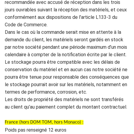
recommandée avec accusé de réceptio
n dans les trois
jours
ouvrables suivant la réception des matériels,
et ce
ux
conformément a
ux
disposition
s
de l’article L133-3 du
Code de Commerce.
Dans le cas où la co
mmande serait mi
se en attente
à la
demande du client, les matériels seront gardés en st
ock
par notre société
pendant une période maximum d’un mois
calendai
re à c
ompter de la noti
f
cation écrit
e
par le client.
Le stockage pourra être compatible avec les dé
lais de
conservat
ion du matéri
el et en aucun cas notre société ne
pourra être tenue pour
responsable des consé
quences que
le stockage pourrait avoir sur les
matér
iels, notamment e
n
termes de pe
rf
ormance
, corro
sion
, etc.
Les droits de propriété des matériels ne sont tran
sfé
rés
au client
qu’au paiemen
t complet du montant contractuel.
France (hors DOM TOM, hors Monaco) :
Poids pas renseigné 12 euros