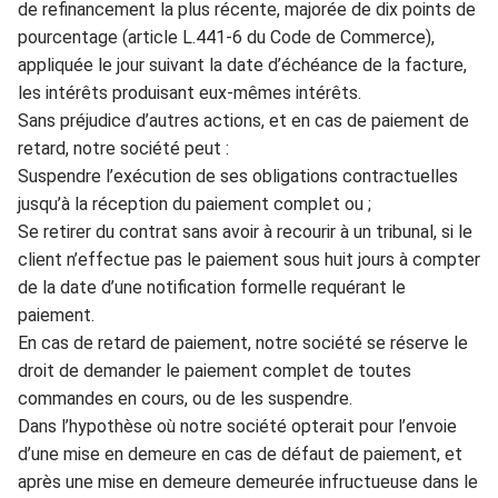
de
re
financement la plus récente, ma
j
orée de dix poi
nts de
pou
r
centage (article L.441-6 du Code de Commerce),
appliquée le jour suiva
nt la date d’
échéance de la facture,
les intérêts produisant eux-mêmes intérêts.
Sa
ns préjudice d’autres
actions, et en c
as d
e
paiement de
retard, notre socié
t
é peut :
Suspe
ndre l’exé
c
ution de ses obligations contractue
lles
jusqu’à la réception du paiement complet ou
;
Se retirer du contrat sans avoir à recourir à un tribunal, si le
cl
ient n’effectue pas le
paiement sous h
uit
jo
urs à compter
de la date d’une
n
otification for
melle requ
é
rant le
paiement.
En cas de retard
de paiement, notre société se réserve le
droit
de demander le paiement complet de toutes
commandes en cours, ou de les
suspendre.
Dans l’hyp
othèse où notre
soci
ét
é opterait pour l’envoie
d’une
m
ise en demeure
en cas de
d
éfaut de paiement, et
après une mis
e en demeure demeurée infructueuse dans le