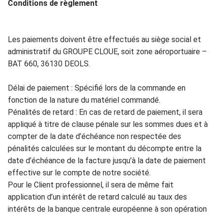
Co
nditions de
rè
g
lement
Les paiements doivent être effectués au siège social et
administratif
du GROUPE CLOUE, soit zone aéroportuaire –
BAT 660, 36130 DEOLS.
Déla
i de paiemen
t :
Spécif
ié lors de la comman
de en
fonction de la natur
e du m
atériel commandé.
Pénalité
s
de
retard :
En cas de retard de paiement, il sera
appliqué à titre de clause pénal
e sur les sommes dues et à
compter de la date d’échéance non respectée
des
pénalité
s calculée
s sur le montant du
décompte entre la
date d’é
chéanc
e de la facture j
usqu’à la
d
ate
de paiement
effective sur le compte de notre société.
Pour
le Client professionnel, i
l sera de
même fait
app
lication d’un intérêt de retard calculé au taux des
intérêts de la banq
ue centrale européenne
à son opération