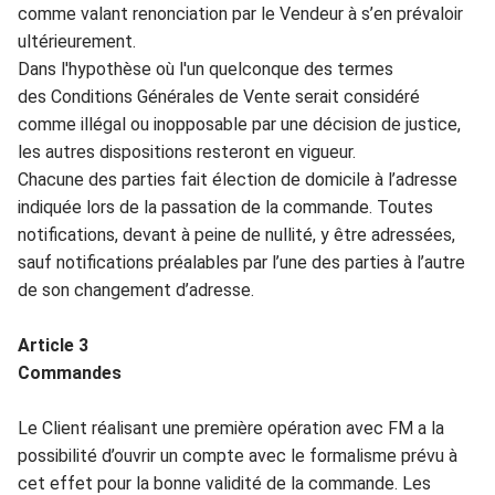
comme vala
nt
renonciation par le
Vendeur
à s’
en prévaloi
r
ultérieurement.
Dans l'hypothèse où l'un quelconque des termes
des
Conditions Générales de V
ente serait considéré
comme ill
é
gal ou inopposable par une décision
de justice,
les autres dispositions resteront en
v
igueur.
Chacune des parties fait
élection de
domicile à l’adresse
indiquée lor
s de la passation de la commande.
Toutes
notifications, deva
nt à peine de nullité, y être a
d
ressées,
sauf notifications préalab
les par l’une des parties à l’autre
de son change
ment d’adresse.
Article
3
Commande
s
L
e C
lient réalisant une première opération avec
FM
a la
po
ssibili
té
d
’
ouv
rir un compte avec le formali
sme prévu à
cet effet pour la b
o
nne validité de la commande
. Les