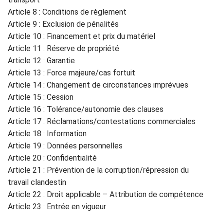
Article 8 :
C
onditio
ns de r
è
glement
Article 9 :
E
x
clusion de pénali
tés
A
rti
cle 10 :
Financement et prix du matéri
el
A
rticle 11 :
Réserve de pr
opriété
Artic
le 12 :
Garantie
Article 13 :
Force majeure/cas fortuit
Article 14 :
Changement de circonstances impré
vues
Article 15 :
Cession
Ar
ticle 16 :
Tolérance
/autonomie des clauses
Ar
ticle 17
:
Réclamation
s/c
ontestations
commerciales
Article 18 :
Information
Article
19
: Données personnelles
Article 2
0
: Confidentialité
Article 2
1
: Prévention de la corruption/répression du
travail
clandest
in
Article 2
2
:
Droit
applicable – Attribut
ion
de compé
tence
Article 2
3
: Entrée en
vigueur