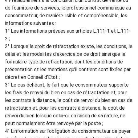
«
Préalablement à la conclusion d’un contrat de vente ou
de fourni
ture de services, le professionnel communique au
consommateur, de manière lisible et compréhen
sible, les
informations suivant
e
s :
1° Les informations
prévues aux articles L.111-1 e
t L.111-
2 ;
2° Lorsque le droit de rétractation existe, les conditions, le
délai et les modalités d’exercice de ce droit ainsi que le
formulaire type de rétractation, d
ont les conditions de
présentat
i
on et les mentions qu’il
contient sont fixées par
décre
t en Conseil d’Etat ;
3° Le cas échéant, le fait que le consommateur suppo
rte
les frais de renvoi du bien en cas de rétractation et, pour
les contrats à distance, le co
ût de renvoi du bien en cas de
r
étractation et, pour les
contrats à distance, le coût d
e
renvoi du bien lorsque celui-ci, en raison de sa nature, ne
peut normalem
ent être renvoyé par la poste ;
4° L’information sur l’obligation du consommateur de payer