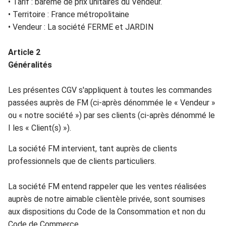
•
Tar
if
: barème de prix un
ita
ires du
Vendeur
.
•
Territoire
: France métropolitaine
•
Vendeur
:
L
a société FERME et JARDIN
Arti
cle
2
Généralités
Les présentes CGV s'appliquent à toutes les commandes
passées auprès d
e FM
(ci-après dén
ommée le «
Vendeur »
ou
«
notre société »)
par ses clien
ts (ci-après dé
nommé
le
I
les «
Client(s)
»).
La société FM
intervient
,
tant
auprès de clients
pr
ofessionnels
que
d
e cl
ient
s particu
liers.
L
a société FM entend rapp
eler que les
ventes réalisée
s
a
uprès de
notre
aimable
clien
t
èle privée, sont soum
is
es
aux dispo
si
t
ions du Code de
la Consommation et non du
Code
de
Commerce
.