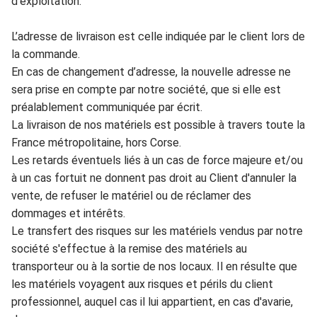
d’exploitation.
L’adres
se de livraison est cel
le indiquée par le client lors de
la commande.
E
n cas de changement d’
adresse, la nouvelle adresse ne
sera
prise en compte par notre sociét
é, que s
i
ell
e est
préalablement communiquée par é
cr
it.
La livraison de nos matériels est poss
ible à travers toute
la
France métropolitaine, hors Corse.
Les retards
éventuels liés à un c
as de force majeure et/ou
à un cas
fortuit ne donnent pas droit au Cl
ient d
'
annule
r la
v
ente, de refuser le matériel ou
d
e réclamer des
dommages et intérêts.
Le tr
ansfert des risques
sur les matériels vendus par notre
société s'effect
ue à la remise des mat
ériels au
transporteur ou à la sor
tie de nos locaux. Il en résulte qu
e
les
m
atérie
ls voy
agent aux risques et périls du
cl
ient
professionnel
, auquel cas il lui appartient, en cas
d'avarie,