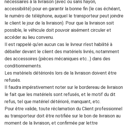
nécessaires à la livraison
(
avec ou sans hayon,
accessibilité) pour en garantir la
bonne fin (le cas
échéant,
le numéro de téléphone, auquel le transport
eur peut joindre
le cl
ient le jour de la livraison). Pou
r que la livraison soit
possible, l
e
véhi
c
ule doit pouvoir aisément circu
le
r et
accéder au lieu convenu.
Il est rappelé qu’en au
cun cas le livreur
n’est habilité à
déballer devant le client des matér
iels livrés, notamment
des accessoires (pièces mécaniqu
es etc…) dans des
conditionnements.
Les
ma
tériels détériorés lors de la l
iv
raison doivent être
refusés.
Il faudra
impérativement
noter sur le bo
rdereau de livraison
le fait que les matériels sont ref
usés, et le motif du d
it
refus, tel que matériel détérioré, manquant, etc
.
Pour être valide
,
t
oute
réclamation
du Client professi
on
nel
au transporteur doit être notifiée sur le bon de livraison
au
moment de la
livraison, et
confirmée par lettre