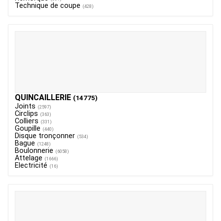
Technique de coupe
(428)
QUINCAILLERIE
(14775)
Joints
(2597)
Circlips
(363)
Colliers
(331)
Goupille
(440)
Disque tronçonner
(534)
Bague
(1248)
Boulonnerie
(6058)
Attelage
(1666)
Electricité
(16)