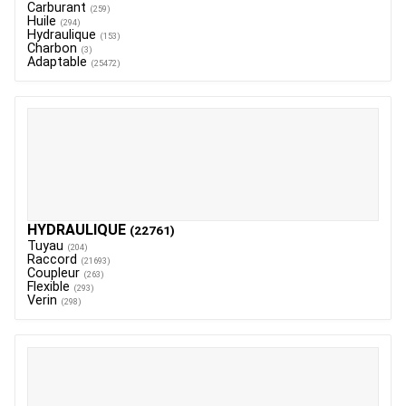
Carburant
(259)
Huile
(294)
Hydraulique
(153)
Charbon
(3)
Adaptable
(25472)
HYDRAULIQUE
(22761)
Tuyau
(204)
Raccord
(21693)
Coupleur
(263)
Flexible
(293)
Verin
(298)