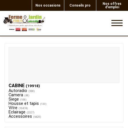
Nos offres
Nos occasions
Conseils pro
d'emploi
0
CABINE
(19918)
Autoradio
(388)
Camera
(68)
Siege
(108)
Housse et tapis
(133)
Vitre
(10474)
Eclairage
(2327)
Accessoires
(6420)