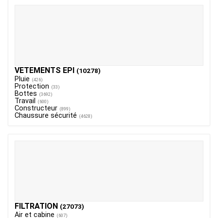
VETEMENTS EPI
(10278)
Pluie
(426)
Protection
(33)
Bottes
(3692)
Travail
(600)
Constructeur
(899)
Chaussure sécurité
(4628)
FILTRATION
(27073)
Air et cabine
(607)