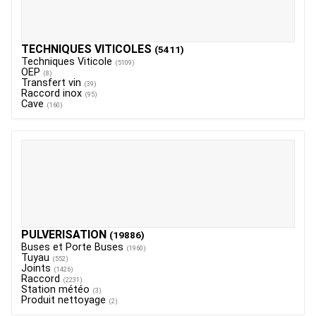
TECHNIQUES VITICOLES
(5411)
Techniques Viticole
(5109)
OEP
(8)
Transfert vin
(39)
Raccord inox
(95)
Cave
(160)
PULVERISATION
(19886)
Buses et Porte Buses
(1960)
Tuyau
(552)
Joints
(1426)
Raccord
(2231)
Station météo
(3)
Produit nettoyage
(2)