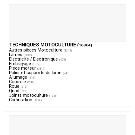
TECHNIQUES MOTOCULTURE
(16864)
Autres pièces Motoculture
(1345)
Lames
(3842)
Electricité / Electronique
(455)
Embrayage
(1052)
Piece moteur
(3117)
Palier et supports de lame
(240)
Allumage
(818)
Courroie
(2308)
Roue
(515)
Quad
(628)
Joints motoculture
(1256)
Carburation
(1279)