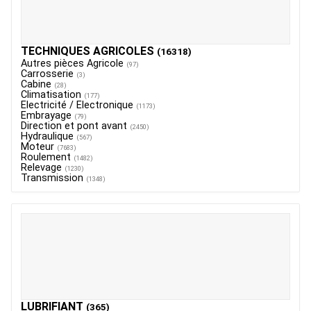
TECHNIQUES AGRICOLES
(16318)
Autres pièces Agricole
(97)
Carrosserie
(3)
Cabine
(28)
Climatisation
(177)
Electricité / Electronique
(1173)
Embrayage
(79)
Direction et pont avant
(2450)
Hydraulique
(567)
Moteur
(7683)
Roulement
(1482)
Relevage
(1230)
Transmission
(1348)
LUBRIFIANT
(365)