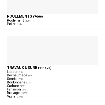
ROULEMENTS
(7066)
Roulement
(6856)
Palier
(194)
TRAVAUX USURE
(111475)
Labour
(20)
Dechaumage
(650)
Semis
(751)
Boulonnerie
(278)
Carbure
(1881)
Fenaison
(84373)
Broyage
(20809)
Vigne
(2576)