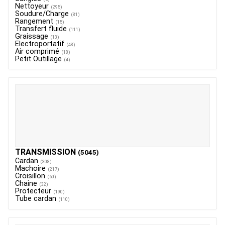
JOUET
Nettoyeur
(295)
Soudure/Charge
(81)
Rangement
(15)
Transfert fluide
(111)
Graissage
ESPACES VERTS
(13)
Electroportatif
(48)
Air comprimé
(18)
Petit Outillage
(4)
QUAD SSV UTV
PIECES DETACHEES
CONTACT
TRANSMISSION
(5045)
Cardan
(308)
Machoire
(217)
Croisillon
(60)
Chaine
(32)
Protecteur
(190)
Tube cardan
(110)