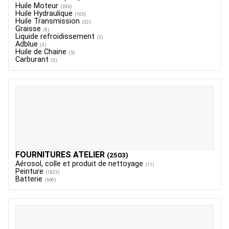
Huile Moteur
(206)
Huile Hydraulique
(105)
Huile Transmission
(32)
Graisse
(8)
Liquide refroidissement
(3)
Adblue
(3)
Huile de Chaine
(5)
Carburant
(3)
FOURNITURES ATELIER
(2503)
Aérosol, colle et produit de nettoyage
(11)
Peinture
(1823)
Batterie
(669)