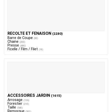
RECOLTE ET FENAISON
(2280)
Barre de Coupe
(80)
Chaine
(203)
Presse
(490)
Ficelle / Film / Filet
(18)
ACCESSOIRES JARDIN
(1615)
Arrosage
(136)
Forestier
(210)
Taille
(540)
Remorque
(301)