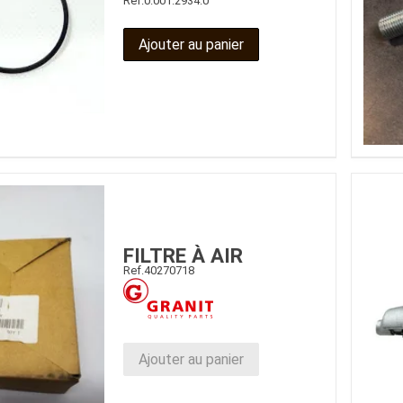
Ref.
0.001.2934.0
Benne
Sécateur
Plateau
Perche sécateur
Ajouter au panier
Remorque bagagere
Tronçonneuse
Bineuse
Accessoires
FILTRE À AIR
Ref.
40270718
Ajouter au panier