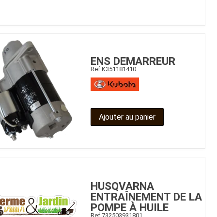
ENS DEMARREUR
Ref.
K351181410
Ajouter au panier
HUSQVARNA
ENTRAÎNEMENT DE LA
POMPE À HUILE
Ref.
732503931801