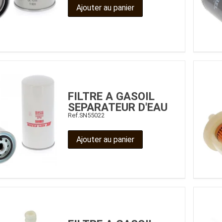
Ajouter au panier
Benne
Sécateur
Plateau
Perche sécateur
Remorque bagagere
Tronçonneuse
Bineuse
Accessoires
FILTRE A GASOIL
SEPARATEUR D'EAU
Ref.
SN55022
Ajouter au panier