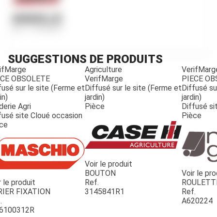
AIGUILLE
Ref.
712692R1
SUGGESTIONS DE PRODUITS
ifMarge
Agriculture
VerifMarg
ECE OBSOLETE
VerifMarge
PIECE O
fusé sur le site (Ferme et
Diffusé sur le site (Ferme et
Diffusé su
in)
jardin)
jardin)
derie Agri
Pièce
Diffusé si
fusé site Cloué occasion
Pièce
ce
Voir le produit
BOUTON
Voir le pro
r le produit
Ref.
ROULETT
JOUET
RIER FIXATION
3145841R1
Ref.
.
A620224
6100312R