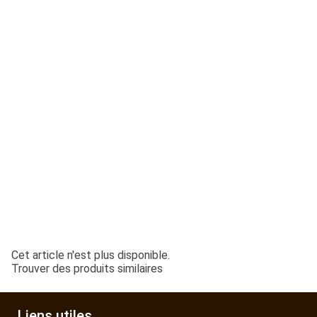
ESPACES VERTS
QUAD SSV UTV
PIECES DETACHEES
CONTACT
Cet article n'est plus disponible.
Trouver des produits similaires
Liens utiles