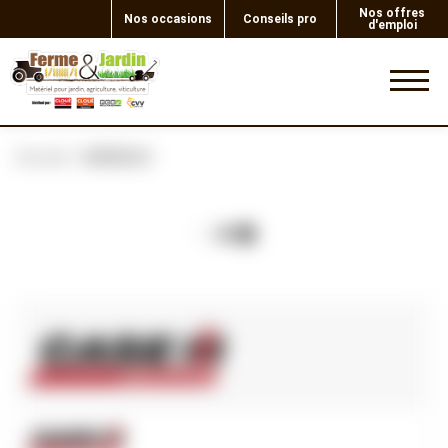
Nos offres
Nos occasions
Conseils pro
d'emploi
0
Accueil
AIGUILLE