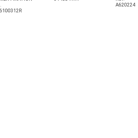
.
A620224
6100312R