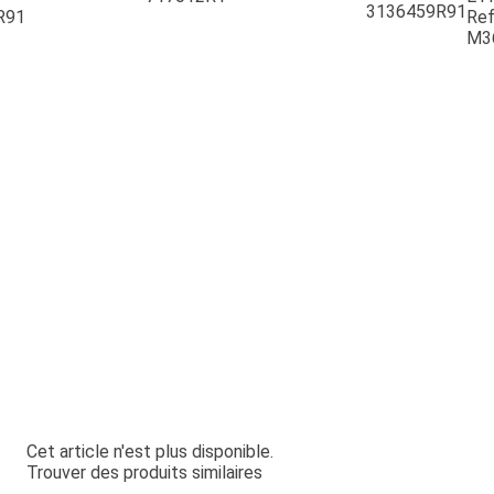
3136459R91
R91
Ref
M3
Cet article n'est plus disponible.
Trouver des produits similaires