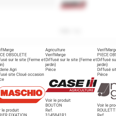
Benne
Sécateur
Plateau
Perche sécateur
Remorque bagagere
Tronçonneuse
Bineuse
Accessoires
Poids
50
g
ifMarge
Agriculture
VerifMarg
ECE OBSOLETE
VerifMarge
PIECE O
fusé sur le site (Ferme et
Diffusé sur le site (Ferme et
Diffusé su
in)
jardin)
jardin)
derie Agri
Pièce
Diffusé si
fusé site Cloué occasion
Pièce
ce
Voir le produit
BOUTON
Voir le pro
r le produit
Ref.
ROULETT
RIER FIXATION
3145841R1
Ref.