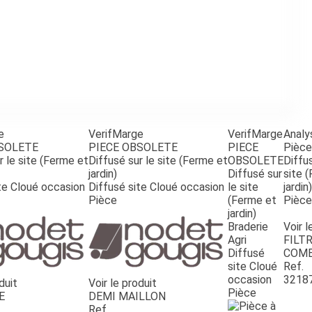
e
VerifMarge
VerifMarge
Analy
BSOLETE
PIECE OBSOLETE
PIECE
Pièce
r le site (Ferme et
Diffusé sur le site (Ferme et
OBSOLETE
Diffus
jardin)
Diffusé sur
site 
te Cloué occasion
Diffusé site Cloué occasion
le site
jardin)
Pièce
(Ferme et
Pièce
jardin)
Braderie
Voir l
Agri
FILTR
Diffusé
COMB
site Cloué
Ref.
occasion
3218
duit
Voir le produit
Pièce
E
DEMI MAILLON
Ref.