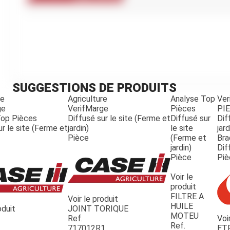
Kubota
Broyeur thermique
Broyeur électrique
SUGGESTIONS DE PRODUITS
re
Agriculture
Analyse Top
Ver
ge
VerifMarge
Pièces
PI
Top Pièces
Diffusé sur le site (Ferme et
Diffusé sur
Dif
ur le site (Ferme et
jardin)
le site
jard
Pièce
(Ferme et
Bra
jardin)
Dif
Pièce
Piè
Voir le
produit
FILTRE A
Voir le produit
HUILE
oduit
JOINT TORIQUE
MOTEU
Ref.
Voi
Ref.
717012R1
ET