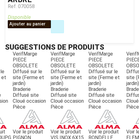
Ref.
070058
Disponible
Ajouter au panier
SUGGESTIONS DE PRODUITS
VerifMarge
VerifMarge
VerifMarge
Verif
PIECE
PIECE
PIECE
PIEC
OBSOLETE
OBSOLETE
OBSOLETE
OBSO
JOUET
 le
Diffusé sur le
Diffusé sur le
Diffusé sur le
Diffus
 et
site (Ferme et
site (Ferme et
site (Ferme et
site 
jardin)
jardin)
jardin)
jardin)
Braderie
Braderie
Braderie
Brade
ESPACES VERTS
e
Diffusé site
Diffusé site
Diffusé site
Diffu
sion
Cloué occasion
Cloué occasion
Cloué occasion
Cloué
Pièce
Pièce
Pièce
Pièce
QUAD SSV UTV
PIECES DETACHEES
uit
Voir le produit
Voir le produit
Voir le produit
Voir l
OUP.G
PIGNON
VIS INOX 6X15
RONDELLE
ELE