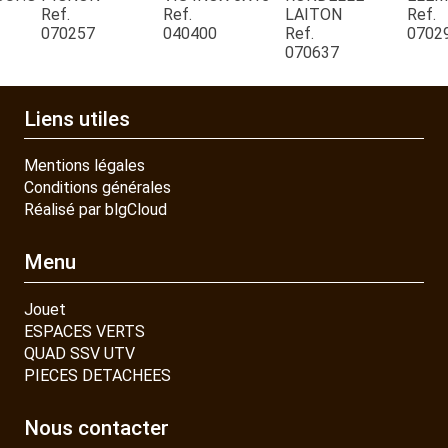
Ref.
Ref.
LAITON
Ref.
070257
040400
Ref.
0702
CONTACT
070637
Liens utiles
Mentions légales
Conditions générales
Réalisé par blgCloud
Menu
Jouet
ESPACES VERTS
QUAD SSV UTV
PIECES DETACHEES
Nous contacter