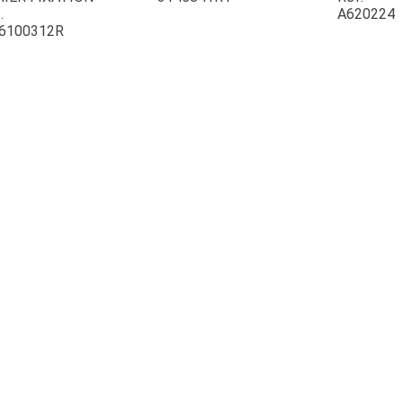
.
A620224
6100312R