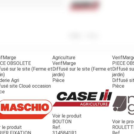
Benne
Sécateur
Plateau
Perche sécateur
Remorque bagagere
Tronçonneuse
Bineuse
Accessoires
Poids
1 890
g
ifMarge
Agriculture
VerifMarg
ECE OBSOLETE
VerifMarge
PIECE O
fusé sur le site (Ferme et
Diffusé sur le site (Ferme et
Diffusé su
in)
jardin)
jardin)
derie Agri
Pièce
Diffusé si
fusé site Cloué occasion
Pièce
ce
Voir le produit
BOUTON
Voir le pro
r le produit
Ref.
ROULETT
RIER FIXATION
3145841R1
Ref.