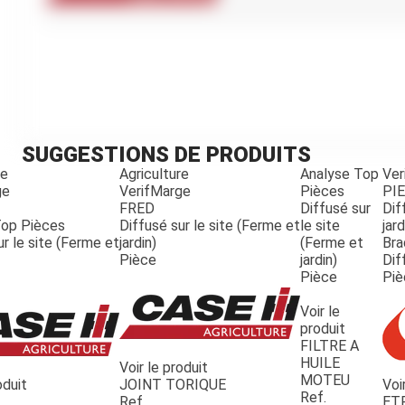
Kubota
Broyeur thermique
Broyeur électrique
SUGGESTIONS DE PRODUITS
re
Agriculture
Analyse Top
Ver
ge
VerifMarge
Pièces
PI
FRED
Diffusé sur
Dif
Top Pièces
Diffusé sur le site (Ferme et
le site
jard
ur le site (Ferme et
jardin)
(Ferme et
Bra
Pièce
jardin)
Dif
Pièce
Piè
Voir le
produit
FILTRE A
HUILE
Voir le produit
MOTEU
oduit
JOINT TORIQUE
Voi
Ref.
Ref.
ET