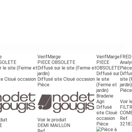
e
VerifMarge
VerifMarge
FRED
BSOLETE
PIECE OBSOLETE
PIECE
Analy
r le site (Ferme et
Diffusé sur le site (Ferme et
OBSOLETE
Pièce
jardin)
Diffusé sur
Diffus
te Cloué occasion
Diffusé site Cloué occasion
le site
site 
Pièce
(Ferme et
jardin)
jardin)
Pièce
Braderie
Agri
Voir l
Diffusé
FILTR
site Cloué
COMB
occasion
Ref.
duit
Voir le produit
Pièce
3218
E
DEMI MAILLON
Ref.