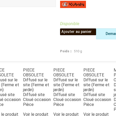
Benne
Sécateur
Plateau
Perche sécateur
Remorque bagagere
Tronçonneuse
Bineuse
Disponible
Accessoires
Ajouter au panier
Deman
Poids
510
g
CE
PIECE
PIECE
PIECE
M
SOLETE
OBSOLETE
OBSOLETE
OBSOLETE
P
usé sur le
Diffusé sur le
Diffusé sur le
Diffusé sur le
e (Ferme et
site (Ferme et
site (Ferme et
site (Ferme et
D
in)
jardin)
jardin)
jardin)
s
fusé site
Diffusé site
Diffusé site
Diffusé site
j
ué occasion
Cloué occasion
Cloué occasion
Cloué occasion
D
ce
Pièce
Pièce
Pièce
C
P
 le produit
Voir le produit
Voir le produit
Voir le produit