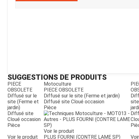
Kubota
Broyeur thermique
Broyeur électrique
SUGGESTIONS DE PRODUITS
PIECE
Motoculture
PIE
OBSOLETE
PIECE OBSOLETE
OB
Diffusé sur le
Diffusé sur le site (Ferme et jardin)
Diff
site (Ferme et
Diffusé site Cloué occasion
sit
jardin)
Pièce
jard
Diffusé site
Dif
Cloué occasion
Clo
Pièce
Piè
Voir le produit
Voir le produit
PLUS FOURNI (CONTRE LAME SP)
Voir