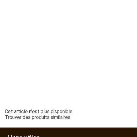
ESPACES VERTS
QUAD SSV UTV
PIECES DETACHEES
CONTACT
Cet article n'est plus disponible.
Trouver des produits similaires