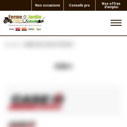
Nos offres
Nos occasions
Conseils pro
d'emploi
0
Accueil
AUBE EN CAOUTCHOUC