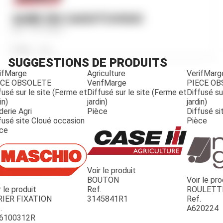
AUBE EN CAOUTCHOUC
Ref.
741195R1
Poids
50
g
SUGGESTIONS DE PRODUITS
ifMarge
Agriculture
VerifMarg
ECE OBSOLETE
VerifMarge
PIECE O
fusé sur le site (Ferme et
Diffusé sur le site (Ferme et
Diffusé su
in)
jardin)
jardin)
derie Agri
Pièce
Diffusé si
fusé site Cloué occasion
Pièce
ce
Voir le produit
BOUTON
Voir le pro
r le produit
Ref.
ROULETT
JOUET
RIER FIXATION
3145841R1
Ref.
.
A620224
6100312R