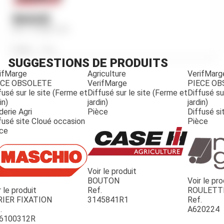
BAGUE
Ref.
3156817R1
Poids
170
g
SUGGESTIONS DE PRODUITS
ifMarge
Agriculture
VerifMarg
ECE OBSOLETE
VerifMarge
PIECE O
fusé sur le site (Ferme et
Diffusé sur le site (Ferme et
Diffusé su
in)
jardin)
jardin)
derie Agri
Pièce
Diffusé si
fusé site Cloué occasion
Pièce
ce
Voir le produit
BOUTON
Voir le pro
r le produit
Ref.
ROULETT
JOUET
RIER FIXATION
3145841R1
Ref.
.
A620224
6100312R