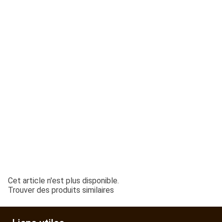
ESPACES VERTS
QUAD SSV UTV
PIECES DETACHEES
CONTACT
Cet article n'est plus disponible.
Trouver des produits similaires