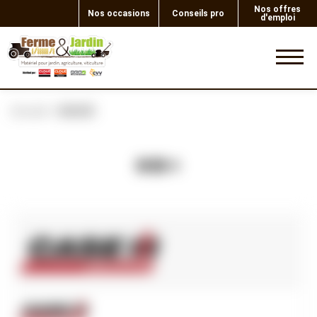
Nos offres
Nos occasions
Conseils pro
d'emploi
0
Accueil
BAGUE