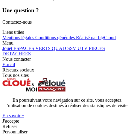
Une question ?
Contactez-nous
Liens utiles
Mentions légales
Conditions générales
Réalisé par blgCloud
Menu
Jouet
ESPACES VERTS
QUAD SSV UTV
PIECES
DETACHEES
Nous contacter
E-mail
Réseaux sociaux
Tous nos sites
En poursuivant votre navigation sur ce site, vous acceptez
l’utilisation de cookies destinés à réaliser des statistiques de visite.
En savoir +
J'accepte
Refuser
Personnaliser