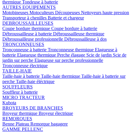
thermique
Tondeuse à batterie
AUTRES EQUIPEMENTS
Motobineuses
Motoculteurs
Découpeuses
Nettoyeurs haute pression
Transporteur à chenilles
Batterie et chargeur
DEBROUSSAILLEUSES
Coupe bordure thermique
Coupe bordure à batterie
Débroussailleuse à batterie
Débroussailleuse thermique
Débroussailleuse professionnelle
Débroussailleuse à dos
TRONCONNEUSES
Tronçonneuse à batterie
Tronçonneuse thermique
Elagueuse à
batterie
Elagueuse thermique
Perche élagage
Scie de jardin
Scie de
jardin sur perche
Elagueuse sur perche professionnelle
Tronçonneuse électrique
TAILLE-HAIE
Taille-haie à batterie
Taille-haie thermique
Taille-haie à batterie sur
perche
Taille-haie éléctrique
SOUFFLEURS
Souffleur à batterie
MICRO TRACTEUR
Kubota
BROYEURS DE BRANCHES
Broyeur thermique
Broyeur électrique
REMORQUES
Benne
Plateau
Remorque bagagere
GAMME PELLENC