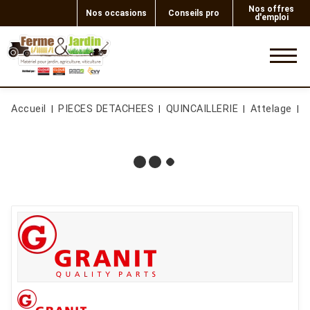
Nos offres
Nos occasions
Conseils pro
d'emploi
0
Accueil
PIECES DETACHEES
QUINCAILLERIE
Attelage
B