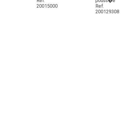
Ref.
pouss�e
20015000
Ref.
200129308
JOUET
ESPACES VERTS
QUAD SSV UTV
PIECES DETACHEES
CONTACT