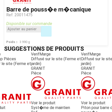
Barre de pouss�e m�canique
Ref.
20011475
Disponible sur commande
Ajouter au panier
Poids
3 990
g
SUGGESTIONS DE PRODUITS
e
VerifMarge
VerifMarge
op Pièces
Diffusé sur le site (Ferme et
Diffusé sur le si
 le site (Ferme et
jardin)
jardin)
GRANIT
GRANIT
Pièce
Pièce
Voir le produit
Voir le produit
duit
Syst�me de maintien
Piton pour barre 