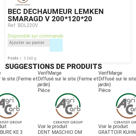
BEC DECHAUMEUR LEMKEN
SMARAGD V 200*120*20
Ref.
BDL220V
Disponible sur commande
Ajouter au panier
Poids
3 260
g
SUGGESTIONS DE PRODUITS
e
VerifMarge
VerifMarge
 le site (Ferme et
Diffusé sur le site (Ferme et
Diffusé sur le si
jardin)
jardin)
Pièce
Pièce
duit
Voir le produit
Voir le produit
BURE KE 3
DENT MASCHIO DM
GRATTOIR KUHN 