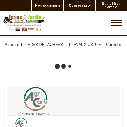
Nos offres
Nos occasions
Conseils pro
d'emploi
0
Accueil
PIECES DETACHEES
TRAVAUX USURE
Carbure