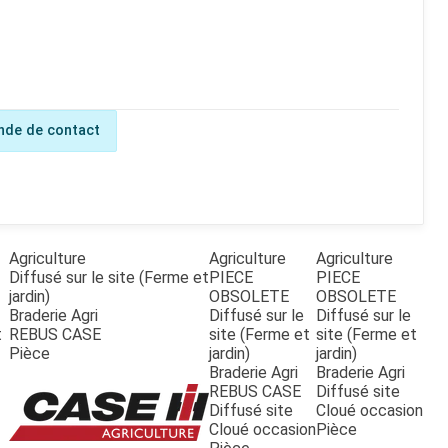
de de contact
Agriculture
Agriculture
Agriculture
Diffusé sur le site (Ferme et
PIECE
PIECE
jardin)
OBSOLETE
OBSOLETE
Braderie Agri
Diffusé sur le
Diffusé sur le
t
REBUS CASE
site (Ferme et
site (Ferme et
Pièce
jardin)
jardin)
Braderie Agri
Braderie Agri
REBUS CASE
Diffusé site
Diffusé site
Cloué occasion
Cloué occasion
Pièce