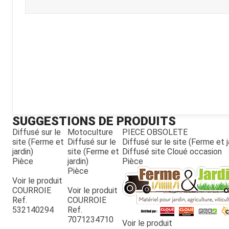
Kubota
Broyeur thermique
Broyeur électrique
SUGGESTIONS DE PRODUITS
Diffusé sur le
Motoculture
PIECE OBSOLETE
site (Ferme et
Diffusé sur le
Diffusé sur le site (Ferme et j
jardin)
site (Ferme et
Diffusé site Cloué occasion
Pièce
jardin)
Pièce
Pièce
Voir le produit
COURROIE
Voir le produit
Ref.
COURROIE
532140294
Ref.
7071234710
Voir le produit