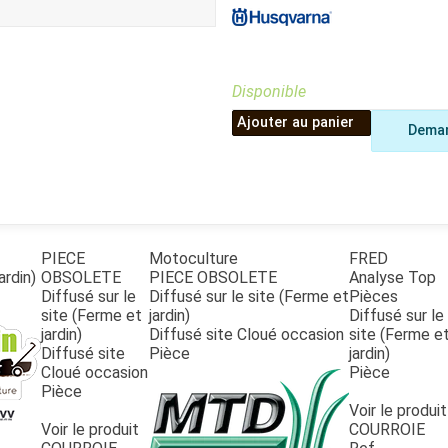
Benne
Sécateur
Plateau
Perche sécateur
Remorque bagagere
Tronçonneuse
Bineuse
Disponible
Accessoires
Ajouter au panier
Deman
PIECE
Motoculture
FRED
ardin)
OBSOLETE
PIECE OBSOLETE
Analyse Top
Diffusé sur le
Diffusé sur le site (Ferme et
Pièces
site (Ferme et
jardin)
Diffusé sur le
jardin)
Diffusé site Cloué occasion
site (Ferme e
Diffusé site
Pièce
jardin)
Cloué occasion
Pièce
Pièce
Voir le produit
Voir le produit
COURROIE