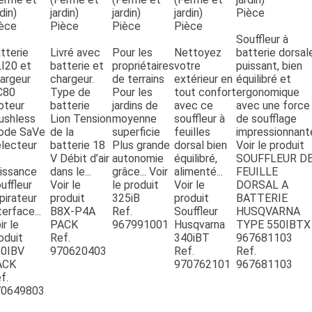
rdin)
jardin)
jardin)
jardin)
Pièce
ESPACES VERTS
èce
Pièce
Pièce
Pièce
Souffleur à
tterie
Livré avec
Pour les
Nettoyez
batterie dorsal
QUAD SSV UTV
I20 et
batterie et
propriétaires
votre
puissant, bien
argeur
chargeur.
de terrains
extérieur en
équilibré et
C80
Type de
Pour les
tout confort
ergonomique
teur
batterie
jardins de
avec ce
avec une force
PIECES DETACHEES
ushless
Lion Tension
moyenne
souffleur à
de soufflage
ode SaVe
de la
superficie
feuilles
impressionnante
lecteur
batterie 18
Plus grande
dorsal bien
Voir le produit
CONTACT
e
V Débit d’air
autonomie
équilibré,
SOUFFLEUR D
issance
dans le...
grâce...
Voir
alimenté...
FEUILLE
uffleur
Voir le
le produit
Voir le
DORSAL A
pirateur
produit
325iB
produit
BATTERIE
terface...
B8X-P4A
Ref.
Souffleur
HUSQVARNA
ir le
PACK
967991001
Husqvarna
TYPE 550IBTX
oduit
Ref.
340iBT
967681103
0IBV
970620403
Ref.
Ref.
ACK
970762101
967681103
f.
70649803