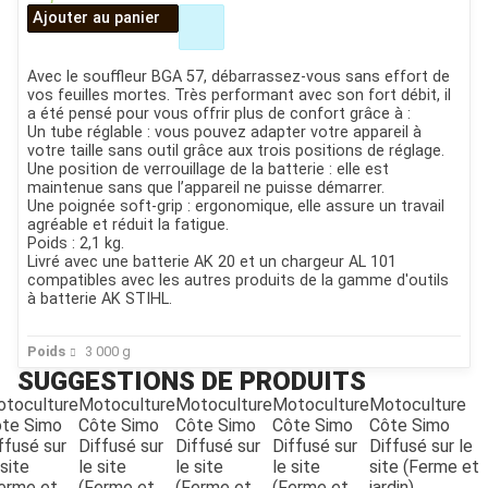
Ajouter au panier
Avec le souffleur BGA 57, débarrassez-vous sans effort de
vos feuilles mortes. Très performant avec son fort débit, il
a été pensé pour vous offrir plus de confort grâce à :
Un tube réglable : vous pouvez adapter votre appareil à
votre taille sans outil grâce aux trois positions de réglage.
Une position de verrouillage de la batterie : elle est
maintenue sans que l’appareil ne puisse démarrer.
Une poignée soft-grip : ergonomique, elle assure un travail
agréable et réduit la fatigue.
Poids : 2,1 kg.
Livré avec une batterie AK 20 et un chargeur AL 101
compatibles avec les autres produits de la gamme d'outils
à batterie AK STIHL.
Poids
3 000
g
SUGGESTIONS DE PRODUITS
toculture
Motoculture
Motoculture
Motoculture
Motoculture
te Simo
Côte Simo
Côte Simo
Côte Simo
Côte Simo
JOUET
ffusé sur
Diffusé sur
Diffusé sur
Diffusé sur
Diffusé sur le
 site
le site
le site
le site
site (Ferme et
erme et
(Ferme et
(Ferme et
(Ferme et
jardin)