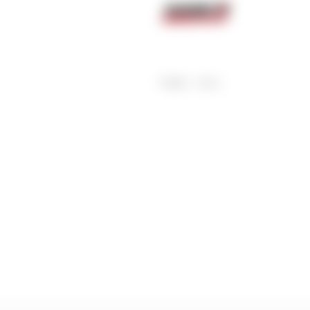
Benne
Sécateur
Plateau
Perche sécateur
Remorque bagagere
Tronçonneuse
Bineuse
Accessoires
Poids
506
g