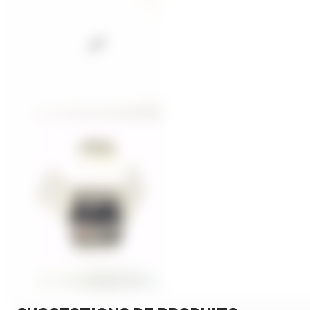
Kubota
Broyeur thermique
Broyeur électrique