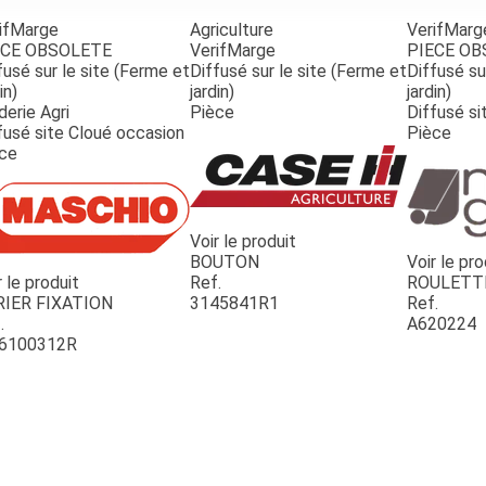
ifMarge
Agriculture
VerifMarg
ECE OBSOLETE
VerifMarge
PIECE O
fusé sur le site (Ferme et
Diffusé sur le site (Ferme et
Diffusé su
in)
jardin)
jardin)
derie Agri
Pièce
Diffusé si
fusé site Cloué occasion
Pièce
ce
Voir le produit
BOUTON
Voir le pro
r le produit
Ref.
ROULETT
RIER FIXATION
3145841R1
Ref.
.
A620224
6100312R