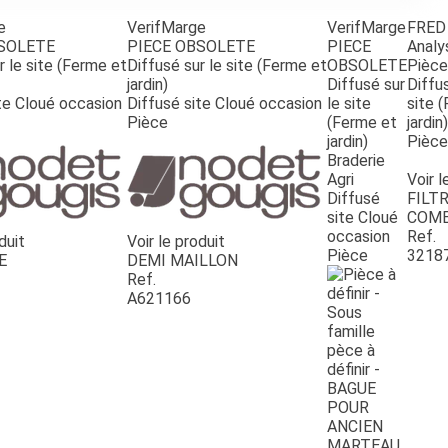
e
VerifMarge
VerifMarge
FRED
BSOLETE
PIECE OBSOLETE
PIECE
Analy
r le site (Ferme et
Diffusé sur le site (Ferme et
OBSOLETE
Pièce
jardin)
Diffusé sur
Diffus
te Cloué occasion
Diffusé site Cloué occasion
le site
site 
Pièce
(Ferme et
jardin)
jardin)
Pièce
Braderie
Agri
Voir l
Diffusé
FILTR
site Cloué
COMB
occasion
Ref.
duit
Voir le produit
Pièce
3218
E
DEMI MAILLON
Ref.
A621166