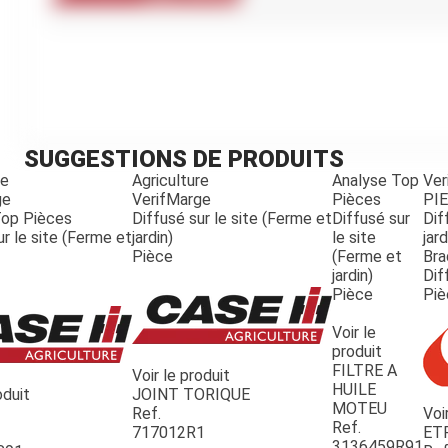
Kubota
Broyeur thermique
Broyeur électrique
SUGGESTIONS DE PRODUITS
re
Agriculture
Analyse Top
Ver
ge
VerifMarge
Pièces
PI
Top Pièces
Diffusé sur le site (Ferme et
Diffusé sur
Dif
ur le site (Ferme et
jardin)
le site
jard
Pièce
(Ferme et
Bra
jardin)
Dif
Pièce
Piè
Voir le
produit
FILTRE A
Voir le produit
HUILE
oduit
JOINT TORIQUE
MOTEU
Ref.
Voi
Ref.
717012R1
ET
3136459R91