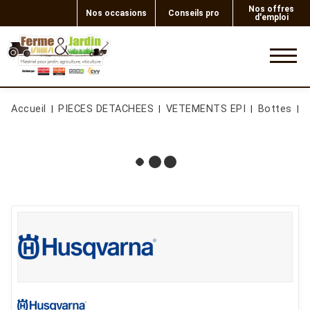
Nos offres
Nos occasions
Conseils pro
d'emploi
0
Accueil
PIECES DETACHEES
VETEMENTS EPI
Bottes