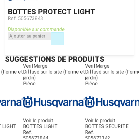
BOTTES PROTECT LIGHT
Ref.
505673843
Disponible sur commande
Ajouter au panier
SUGGESTIONS DE PRODUITS
VerifMarge
VerifMarge
e (Ferme et
Diffusé sur le site (Ferme et
Diffusé sur le site (Ferm
jardin)
jardin)
Pièce
Pièce
Voir le produit
Voir le produit
 LIGHT
BOTTES LIGHT
BOTTES SECURITE
Ref.
Ref.
505673844
505673342