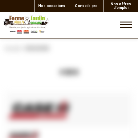
Nos offres
Nos occasions
Conseils pro
d'emploi
0
Accueil
BOUCHON