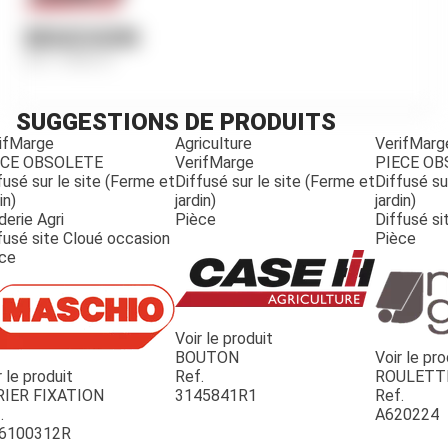
BOUCHON
Ref.
444618
SUGGESTIONS DE PRODUITS
ifMarge
Agriculture
VerifMarg
ECE OBSOLETE
VerifMarge
PIECE O
fusé sur le site (Ferme et
Diffusé sur le site (Ferme et
Diffusé su
in)
jardin)
jardin)
derie Agri
Pièce
Diffusé si
fusé site Cloué occasion
Pièce
ce
Voir le produit
BOUTON
Voir le pro
r le produit
Ref.
ROULETT
JOUET
RIER FIXATION
3145841R1
Ref.
.
A620224
6100312R