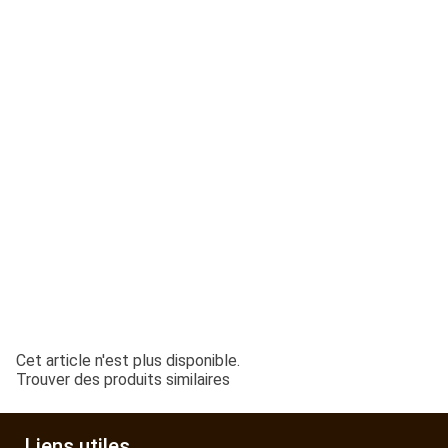
ESPACES VERTS
QUAD SSV UTV
PIECES DETACHEES
CONTACT
Cet article n'est plus disponible.
Trouver des produits similaires
Liens utiles