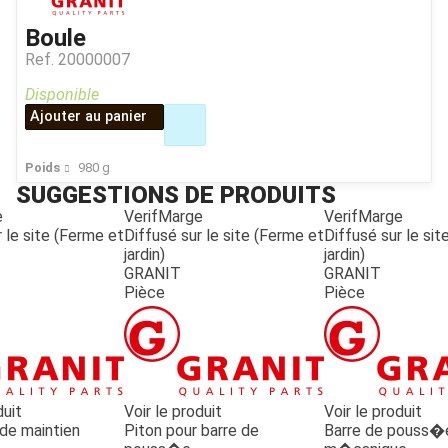
Boule
Ref.
20000007
Disponible
Ajouter au panier
Poids
980
g
SUGGESTIONS DE PRODUITS
e
VerifMarge
VerifMarge
 le site (Ferme et
Diffusé sur le site (Ferme et
Diffusé sur le si
jardin)
jardin)
GRANIT
GRANIT
Pièce
Pièce
duit
Voir le produit
Voir le produit
e maintien
Piton pour barre de
Barre de pouss�