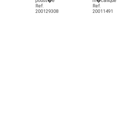
pouss�e
m�canique
Ref.
Ref.
200129308
20011491
JOUET
ESPACES VERTS
QUAD SSV UTV
PIECES DETACHEES
CONTACT