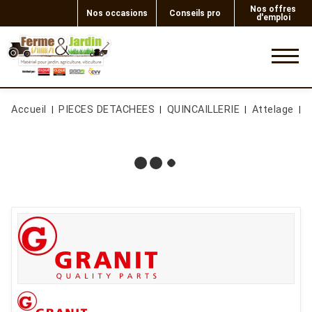
Nos offres
Nos occasions
Conseils pro
d'emploi
0
Accueil
PIECES DETACHEES
QUINCAILLERIE
Attelage
B