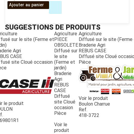
Ajouter au panier
SUGGESTIONS DE PRODUITS
riculture
Agriculture
Agriculture
ffusé sur le site (Ferme et
PIECE
Diffusé sur le site (Ferme 
din)
OBSOLETE
Braderie Agri
aderie Agri
Diffusé sur
REBUS CASE
BUS CASE
le site
Diffusé site Cloué occasi
ffusé site Cloué occasion
(Ferme et
Pièce
èce
jardin)
Braderie
Agri
REBUS
CASE
Diffusé
JOUET
Voir le produit
site Cloué
ir le produit
Boulon Charrue
occasion
OULON
Ref.
Pièce
f.
418-3722
ESPACES VERTS
69801R1
Voir le
produit