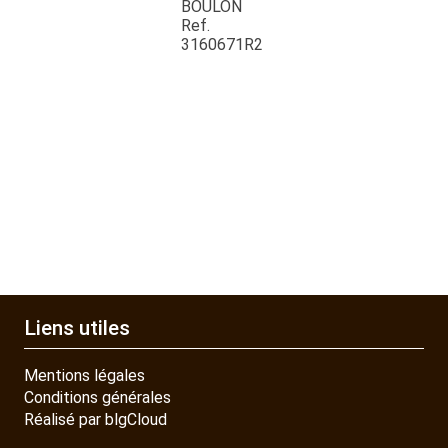
BOULON
QUAD SSV UTV
Ref.
3160671R2
PIECES DETACHEES
CONTACT
Liens utiles
Mentions légales
Conditions générales
Réalisé par blgCloud