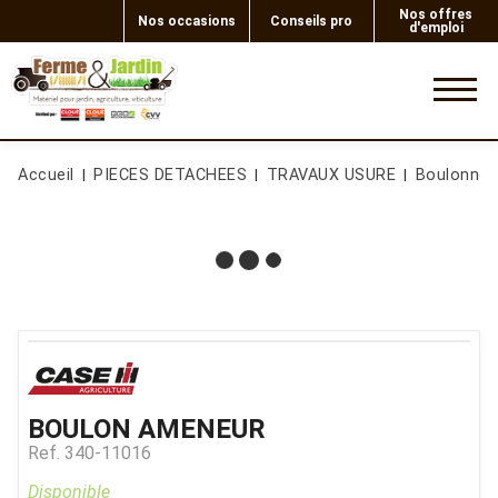
Nos offres
Nos occasions
Conseils pro
d'emploi
0
Accueil
PIECES DETACHEES
TRAVAUX USURE
Boulonner
BOULON AMENEUR
Ref.
340-11016
Disponible