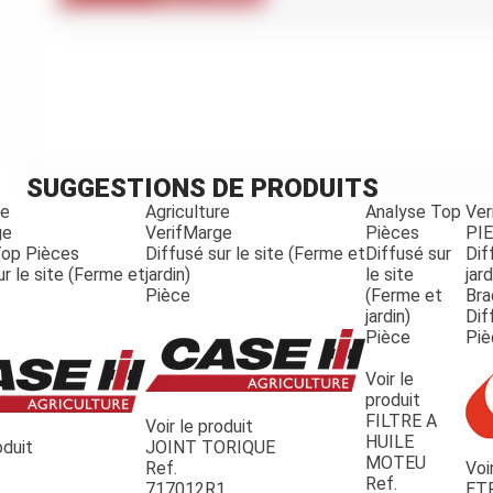
Kubota
Broyeur thermique
Broyeur électrique
SUGGESTIONS DE PRODUITS
re
Agriculture
Analyse Top
Ver
ge
VerifMarge
Pièces
PI
Top Pièces
Diffusé sur le site (Ferme et
Diffusé sur
Dif
ur le site (Ferme et
jardin)
le site
jard
Pièce
(Ferme et
Bra
jardin)
Dif
Pièce
Piè
Voir le
produit
FILTRE A
Voir le produit
HUILE
oduit
JOINT TORIQUE
MOTEU
Ref.
Voi
Ref.
717012R1
ET