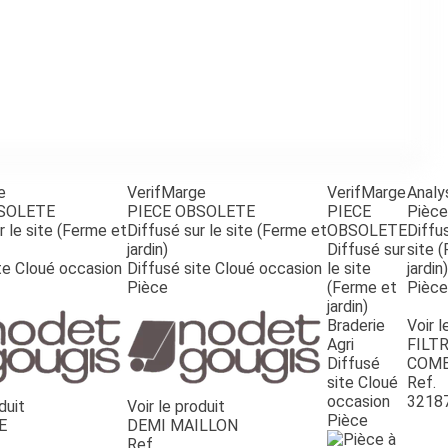
e
VerifMarge
VerifMarge
Analy
BSOLETE
PIECE OBSOLETE
PIECE
Pièce
r le site (Ferme et
Diffusé sur le site (Ferme et
OBSOLETE
Diffus
jardin)
Diffusé sur
site 
te Cloué occasion
Diffusé site Cloué occasion
le site
jardin)
Pièce
(Ferme et
Pièce
jardin)
Braderie
Voir l
Agri
FILTR
Diffusé
COMB
site Cloué
Ref.
occasion
3218
duit
Voir le produit
Pièce
E
DEMI MAILLON
Ref.