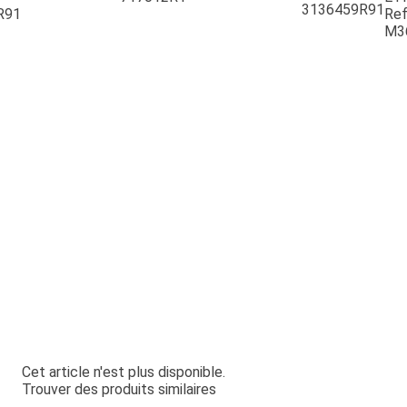
3136459R91
R91
Ref
M3
Cet article n'est plus disponible.
Trouver des produits similaires