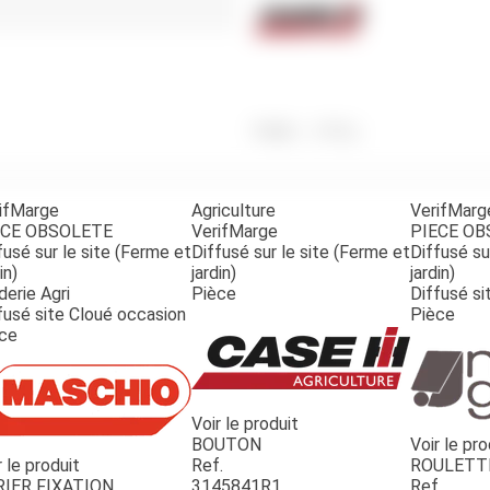
Benne
Sécateur
Plateau
Perche sécateur
Remorque bagagere
Tronçonneuse
Bineuse
Accessoires
Poids
4 550
g
ifMarge
Agriculture
VerifMarg
ECE OBSOLETE
VerifMarge
PIECE O
fusé sur le site (Ferme et
Diffusé sur le site (Ferme et
Diffusé su
in)
jardin)
jardin)
derie Agri
Pièce
Diffusé si
fusé site Cloué occasion
Pièce
ce
Voir le produit
BOUTON
Voir le pro
r le produit
Ref.
ROULETT
RIER FIXATION
3145841R1
Ref.