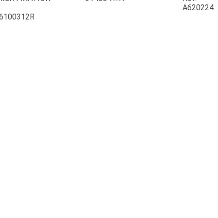
.
A620224
6100312R