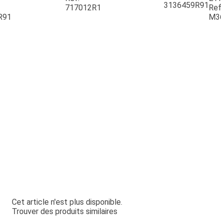
3136459R91
717012R1
Ref
R91
M3
Cet article n'est plus disponible.
Trouver des produits similaires