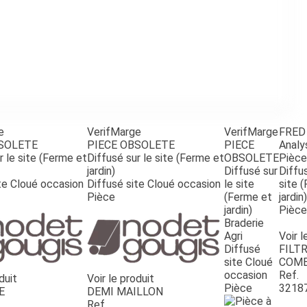
e
VerifMarge
VerifMarge
FRED
BSOLETE
PIECE OBSOLETE
PIECE
Analy
r le site (Ferme et
Diffusé sur le site (Ferme et
OBSOLETE
Pièce
jardin)
Diffusé sur
Diffus
te Cloué occasion
Diffusé site Cloué occasion
le site
site 
Pièce
(Ferme et
jardin)
jardin)
Pièce
Braderie
Agri
Voir l
Diffusé
FILTR
site Cloué
COMB
occasion
Ref.
duit
Voir le produit
Pièce
3218
E
DEMI MAILLON
Ref.