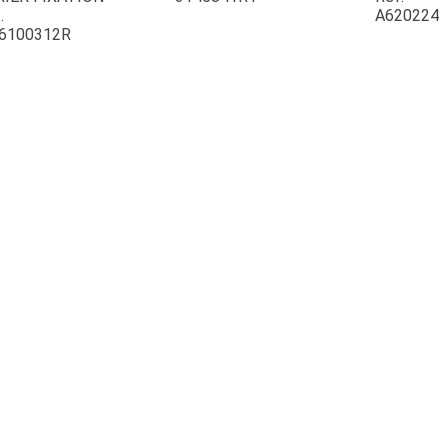
.
A620224
6100312R