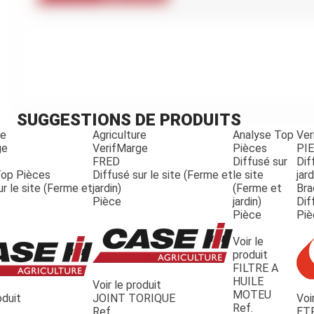
Kubota
Broyeur thermique
Broyeur électrique
SUGGESTIONS DE PRODUITS
re
Agriculture
Analyse Top
Ver
ge
VerifMarge
Pièces
PI
FRED
Diffusé sur
Dif
Top Pièces
Diffusé sur le site (Ferme et
le site
jard
ur le site (Ferme et
jardin)
(Ferme et
Bra
Pièce
jardin)
Dif
Pièce
Piè
Voir le
produit
FILTRE A
HUILE
Voir le produit
MOTEU
oduit
JOINT TORIQUE
Voi
Ref.
Ref.
ET