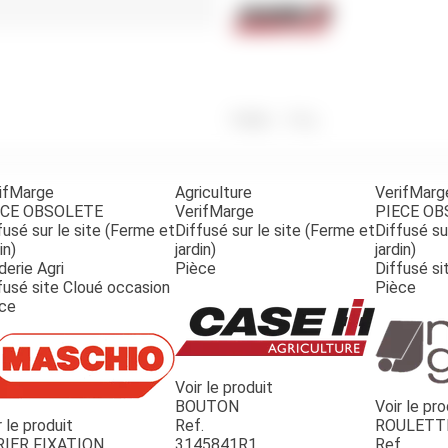
Benne
Sécateur
Plateau
Perche sécateur
Remorque bagagere
Tronçonneuse
Bineuse
Accessoires
Poids
150
g
ifMarge
Agriculture
VerifMarg
ECE OBSOLETE
VerifMarge
PIECE O
fusé sur le site (Ferme et
Diffusé sur le site (Ferme et
Diffusé su
in)
jardin)
jardin)
derie Agri
Pièce
Diffusé si
fusé site Cloué occasion
Pièce
ce
Voir le produit
BOUTON
Voir le pro
r le produit
Ref.
ROULETT
RIER FIXATION
3145841R1
Ref.