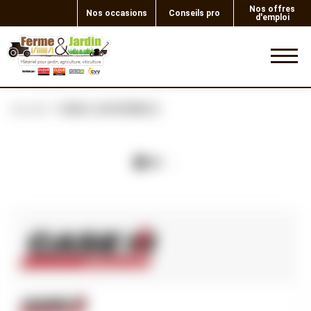
Nos offres
Nos occasions
Conseils pro
d'emploi
0
Accueil
CABLE (ASSEMBLE)