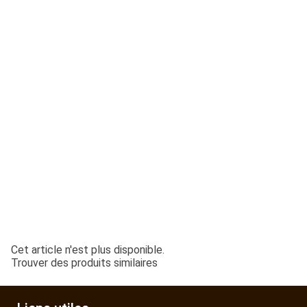
ESPACES VERTS
QUAD SSV UTV
PIECES DETACHEES
CONTACT
Cet article n'est plus disponible.
Trouver des produits similaires