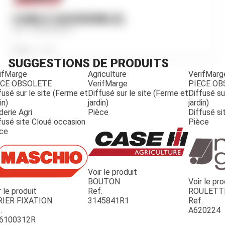
CABLE (ASSEMBLE)
Ref.
3405629R91
Poids
107
g
SUGGESTIONS DE PRODUITS
ifMarge
Agriculture
VerifMarg
ECE OBSOLETE
VerifMarge
PIECE O
fusé sur le site (Ferme et
Diffusé sur le site (Ferme et
Diffusé su
in)
jardin)
jardin)
derie Agri
Pièce
Diffusé si
fusé site Cloué occasion
Pièce
ce
Voir le produit
BOUTON
Voir le pro
r le produit
Ref.
ROULETT
JOUET
RIER FIXATION
3145841R1
Ref.
.
A620224
6100312R