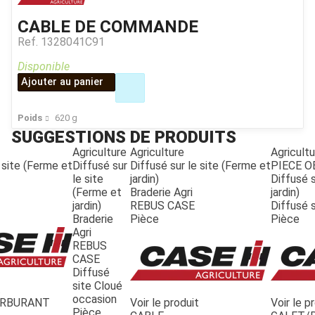
CABLE DE COMMANDE
Ref.
1328041C91
Disponible
Ajouter au panier
Poids
620
g
SUGGESTIONS DE PRODUITS
Agriculture
Agriculture
Agricultu
 site (Ferme et
Diffusé sur
Diffusé sur le site (Ferme et
PIECE 
le site
jardin)
Diffusé s
(Ferme et
Braderie Agri
jardin)
jardin)
REBUS CASE
Diffusé 
Braderie
Pièce
Pièce
Agri
REBUS
JOUET
CASE
Diffusé
site Cloué
t
ESPACES VERTS
occasion
ARBURANT
Voir le produit
Voir le p
Pièce