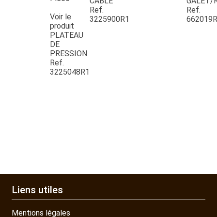
CABLE
GALET/
Ref.
Ref.
Voir le
3225900R1
662019
QUAD SSV UTV
produit
PLATEAU
DE
PIECES DETACHEES
PRESSION
Ref.
3225048R1
CONTACT
Liens utiles
Mentions légales