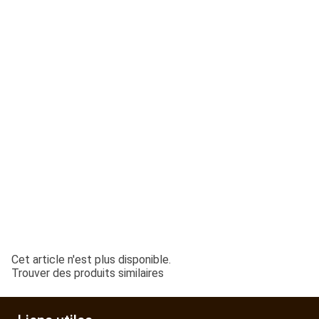
ESPACES VERTS
QUAD SSV UTV
PIECES DETACHEES
CONTACT
Cet article n'est plus disponible.
Trouver des produits similaires