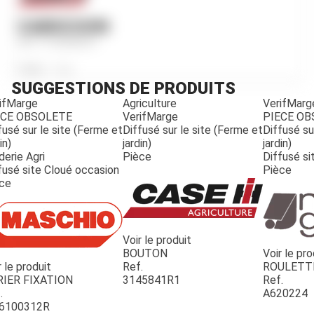
CABOCHON
Ref.
3142085R1
Poids
23
g
SUGGESTIONS DE PRODUITS
ifMarge
Agriculture
VerifMarg
ECE OBSOLETE
VerifMarge
PIECE O
fusé sur le site (Ferme et
Diffusé sur le site (Ferme et
Diffusé su
in)
jardin)
jardin)
derie Agri
Pièce
Diffusé si
fusé site Cloué occasion
Pièce
ce
Voir le produit
BOUTON
Voir le pro
r le produit
Ref.
ROULETT
JOUET
RIER FIXATION
3145841R1
Ref.
.
A620224
6100312R