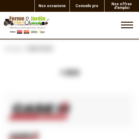
Nos offres
Nos occasions
Conseils pro
d'emploi
0
Accueil
CABOCHON