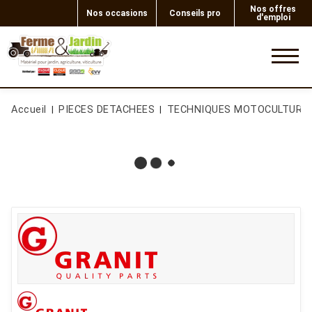
Nos offres
Nos occasions
Conseils pro
d'emploi
0
Accueil
PIECES DETACHEES
TECHNIQUES MOTOCULTURE