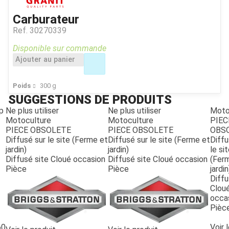
Carburateur
Ref.
30270339
Disponible sur commande
Ajouter au panier
Poids
300
g
SUGGESTIONS DE PRODUITS
p
Ne plus utiliser
Ne plus utiliser
Moto
Motoculture
Motoculture
PIEC
PIECE OBSOLETE
PIECE OBSOLETE
OBS
Diffusé sur le site (Ferme et
Diffusé sur le site (Ferme et
Diffu
jardin)
jardin)
le si
Diffusé site Cloué occasion
Diffusé site Cloué occasion
(Fer
JOUET
Pièce
Pièce
jardin
Diffu
Clou
ESPACES VERTS
occa
Pièc
60
Voir 