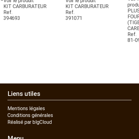
QUAD SSV UTV
Voir le produit
Voir le produit
produ
KIT CARBURATEUR
KIT CARBURATEUR
PLU
Ref.
Ref.
FOUR
394693
391071
PIECES DETACHEES
(TIG
CARB
Ref.
CONTACT
81-0
Liens utiles
Mentions légales
Conditions générales
Réalisé par blgCloud
Menu