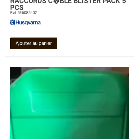
RACCORDS C�BLE BLISTER PACK 5
PCS
Ref.
536085402
Ajouter au panier