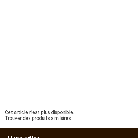
ESPACES VERTS
QUAD SSV UTV
PIECES DETACHEES
CONTACT
Cet article n'est plus disponible.
Trouver des produits similaires