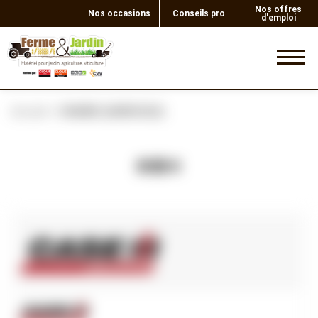
Nos offres
Nos occasions
Conseils pro
d'emploi
0
Accueil
CHAINE (AGRICOLE)