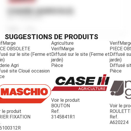
CHAINE (AGRICOLE)
Ref.
3160461R91
Poids
1 240
g
SUGGESTIONS DE PRODUITS
ifMarge
Agriculture
VerifMarg
ECE OBSOLETE
VerifMarge
PIECE O
fusé sur le site (Ferme et
Diffusé sur le site (Ferme et
Diffusé su
in)
jardin)
jardin)
derie Agri
Pièce
Diffusé si
fusé site Cloué occasion
Pièce
ce
Voir le produit
BOUTON
Voir le pro
r le produit
Ref.
ROULETT
JOUET
RIER FIXATION
3145841R1
Ref.
.
A620224
6100312R