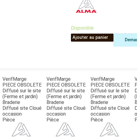
Benne
Sécateur
Plateau
Perche sécateur
Remorque bagagere
Tronçonneuse
Bineuse
Disponible
Accessoires
Ajouter au panier
Deman
VerifMarge
VerifMarge
VerifMarge
V
PIECE OBSOLETE
PIECE OBSOLETE
PIECE OBSOLETE
Diffusé sur le site
Diffusé sur le site
Diffusé sur le site
D
(Ferme et jardin)
(Ferme et jardin)
(Ferme et jardin)
(
Braderie
Braderie
Braderie
B
Diffusé site Cloué
Diffusé site Cloué
Diffusé site Cloué
D
occasion
occasion
occasion
o
Pièce
Pièce
Pièce